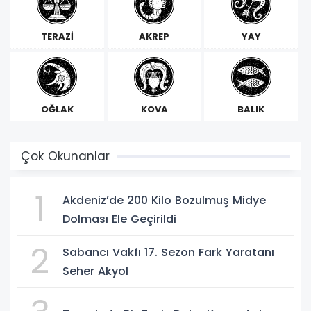
TERAZİ
AKREP
YAY
OĞLAK
KOVA
BALIK
Çok Okunanlar
1
Akdeniz’de 200 Kilo Bozulmuş Midye
Dolması Ele Geçirildi
2
Sabancı Vakfı 17. Sezon Fark Yaratanı
Seher Akyol