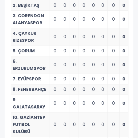
2. BEŞİKTAŞ
0
0
0
0
0
0
0
0
3. CORENDON
0
0
0
0
0
0
0
0
ALANYASPOR
4. ÇAYKUR
0
0
0
0
0
0
0
0
RİZESPOR
5. ÇORUM
0
0
0
0
0
0
0
0
6.
0
0
0
0
0
0
0
0
ERZURUMSPOR
7. EYÜPSPOR
0
0
0
0
0
0
0
0
8. FENERBAHÇE
0
0
0
0
0
0
0
0
9.
0
0
0
0
0
0
0
0
GALATASARAY
10. GAZİANTEP
FUTBOL
0
0
0
0
0
0
0
0
KULÜBÜ