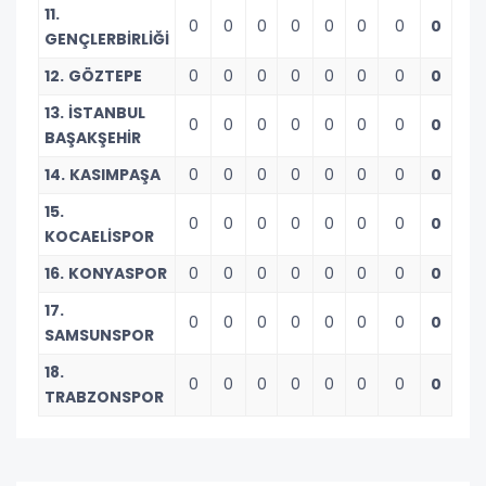
11.
0
0
0
0
0
0
0
0
GENÇLERBİRLİĞİ
12. GÖZTEPE
0
0
0
0
0
0
0
0
13. İSTANBUL
0
0
0
0
0
0
0
0
BAŞAKŞEHİR
14. KASIMPAŞA
0
0
0
0
0
0
0
0
15.
0
0
0
0
0
0
0
0
KOCAELİSPOR
16. KONYASPOR
0
0
0
0
0
0
0
0
17.
0
0
0
0
0
0
0
0
SAMSUNSPOR
18.
0
0
0
0
0
0
0
0
TRABZONSPOR