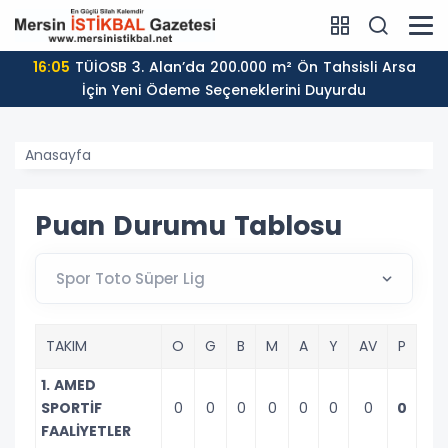
16:05
TÜİOSB 3. Alan’da 200.000 m² Ön Tahsisli Arsa
İçin Yeni Ödeme Seçeneklerini Duyurdu
Anasayfa
Puan Durumu Tablosu
TAKIM
O
G
B
M
A
Y
AV
P
1. AMED
SPORTİF
0
0
0
0
0
0
0
0
FAALİYETLER