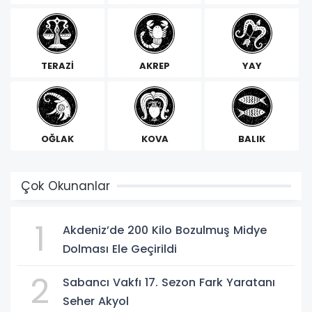
TERAZİ
AKREP
YAY
OĞLAK
KOVA
BALIK
Çok Okunanlar
1
Akdeniz’de 200 Kilo Bozulmuş Midye
Dolması Ele Geçirildi
2
Sabancı Vakfı 17. Sezon Fark Yaratanı
Seher Akyol