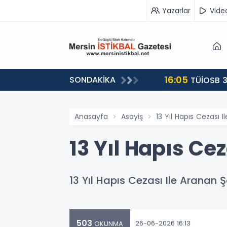
Yazarlar
Vide
16:05
SONDAKİKA
landı
TÜİOSB 3
Anasayfa
Asayiş
13 Yıl Hapıs Cezası 
13 Yıl Hapıs Ce
13 Yıl Hapıs Cezası Ile Aranan 
503
26-06-2026 16:13
OKUNMA