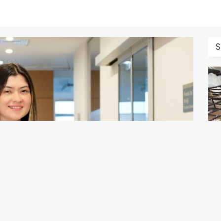
S
A
M