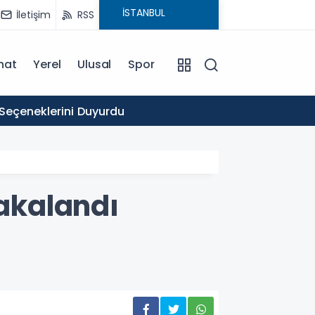
İletişim
RSS
nat
Yerel
Ulusal
Spor
16:03
 Seçeneklerini Duyurdu
Ticare
Yakalandı