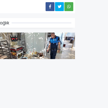
ağlık
kdeniz’de 200 Kilo Bozulmuş
idye Dolması Ele Geçirildi