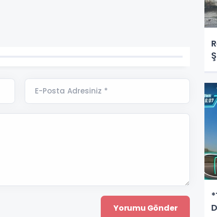
R
Ş
E-Posta Adresiniz *
*
D