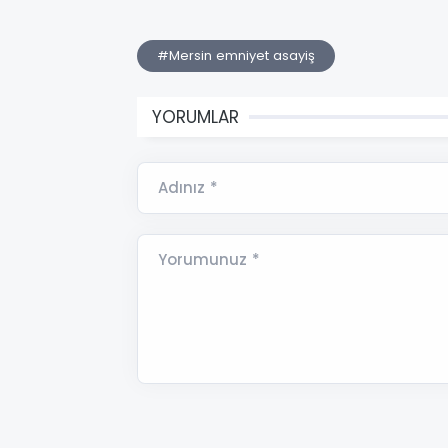
#Mersin emniyet asayiş
YORUMLAR
Adınız *
Yorumunuz *