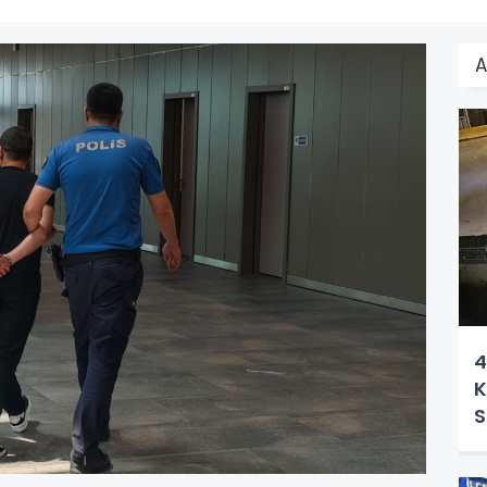
A
4
K
S