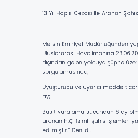
13 Yıl Hapıs Cezası Ile Aranan Şahı
Mersin Emniyet Müdürlüğünden yap
Uluslararası Havalimanına 23.06.202
dışından gelen yolcuya şüphe üzeri
sorgulamasında;
Uyuşturucu ve uyarıcı madde tica
ay;
Basit yaralama suçundan 6 ay olma
aranan H.Ç. isimli şahıs işlemleri 
edilmiştir.” Denildi.