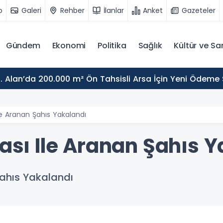
o
Galeri
Rehber
İlanlar
Anket
Gazeteler
Gündem
Ekonomi
Politika
Sağlık
Kültür ve Sa
. Alan’da 200.000 m² Ön Tahsisli Arsa İçin Yeni Ödeme
Ile Aranan Şahıs Yakalandı
zası Ile Aranan Şahıs 
Şahıs Yakalandı