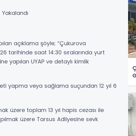
s Yakalandı
ılan açıklama şöyle; “Çukurova
6 tarihinde saat 14:30 sıralarında yurt
ne yapılan UYAP ve detaylı kimlik
Ç
G
reti yapma veya sağlama suçundan 12 yıl 6
k üzere toplam 13 yıl hapis cezası ile
yapılmak üzere Tarsus Adliyesine sevk