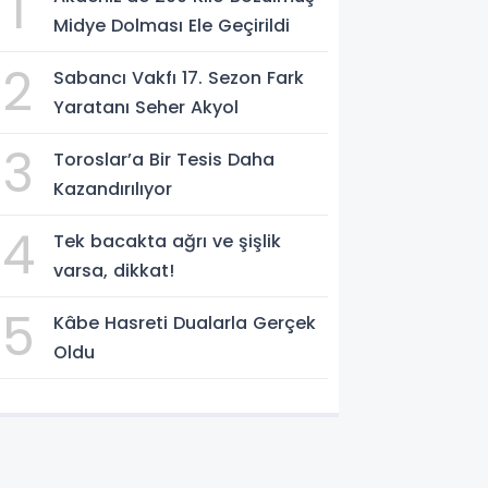
1
Midye Dolması Ele Geçirildi
2
Sabancı Vakfı 17. Sezon Fark
Yaratanı Seher Akyol
3
Toroslar’a Bir Tesis Daha
Kazandırılıyor
4
Tek bacakta ağrı ve şişlik
varsa, dikkat!
5
Kâbe Hasreti Dualarla Gerçek
Oldu