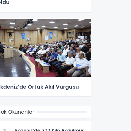
ldu
kdeniz’de Ortak Akıl Vurgusu
ok Okunanlar
Akdeniz’de 200 Kilo Bozulmuş