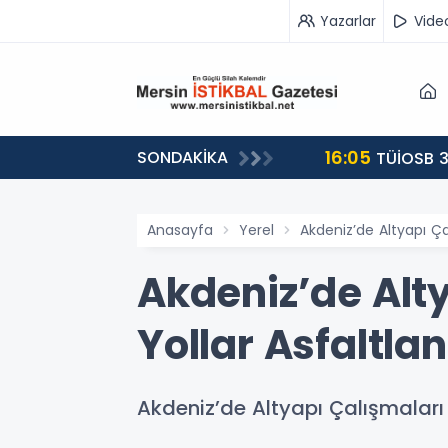
Yazarlar
Vide
16:05
SONDAKİKA
landı
TÜİOSB 3
Anasayfa
Yerel
Akdeniz’de Altyapı Ça
Akdeniz’de Alt
Yollar Asfaltla
Akdeniz’de Altyapı Çalışmaları 