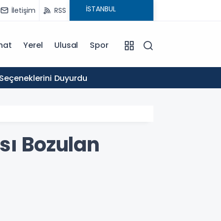
İletişim
RSS
nat
Yerel
Ulusal
Spor
16:03
 Seçeneklerini Duyurdu
Ticare
sı Bozulan