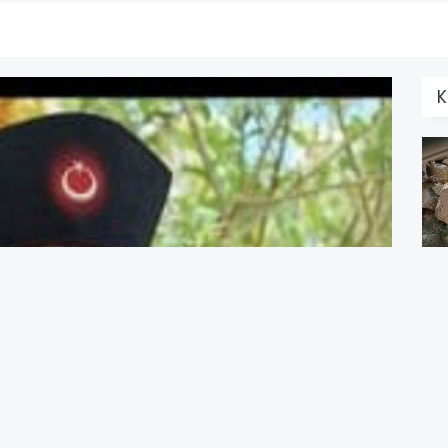
K
Y
a