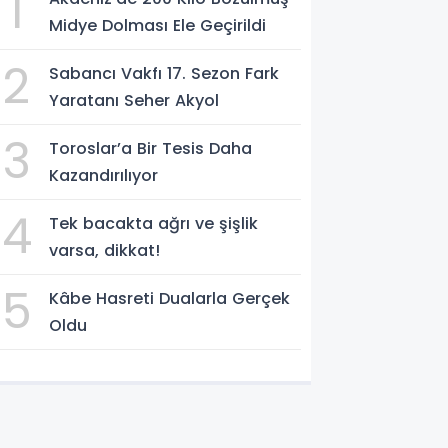
1
Midye Dolması Ele Geçirildi
2
Sabancı Vakfı 17. Sezon Fark
Yaratanı Seher Akyol
3
Toroslar’a Bir Tesis Daha
Kazandırılıyor
4
Tek bacakta ağrı ve şişlik
varsa, dikkat!
5
Kâbe Hasreti Dualarla Gerçek
Oldu