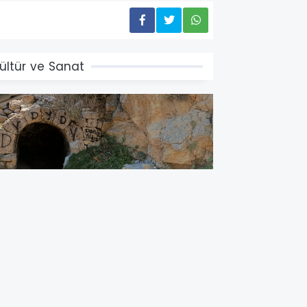
ültür ve Sanat
azar Salih Özbay; gezdi, gördü,
raştırdı yazdı