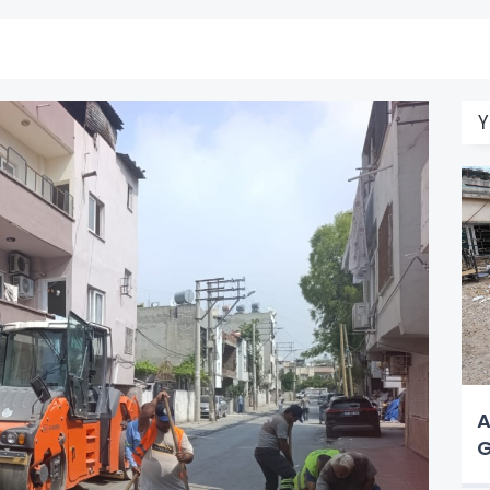
Y
A
G