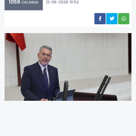
1059
12-06-2026 10:52
OKUNMA
MHP'li Dr. Levent Uysal Tbmm'den Seslendi: Gündemimiz