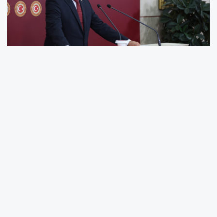
Dinçer: “Esnafın Üzerindeki Haksız Stopaj
Yükü Kaldırılmalı”
CHP Mersin Milletvekili Talat Dinçer, işyeri
kiralarında esnaf ve sanatkârların ödediği
stopajın kaldırılması için kanun teklifi verdi.
Dinçer, “Kira gelirini mal sahibi elde ediyor,
vergiyi esnaf ödüyor. Bu adil değildir” dedi.
Ekonomik krizin en ağır faturasını ödeyen