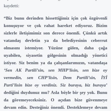
kaydetti:
“Biz bunu derinden hissettiğimiz için çok özgüvenli
konuşuyor ve çok rahat hareket ediyoruz. Bizim
sizlerle iletişimimiz son derece önemli. Çünkü artık
vatandaş devletin ya da belediyesinin ceberrut
olmasını istemiyor. Yüzüne gülen, daha çağa
uyabilen, siyasetin gölgesinin olmadığı yönetici
istiyor. Siz benim ya da çalışanlarımızın, vatandaşa
‘Sen AK Partili’sin, sen MHP’lisin, sen bize oy
vermedin, sen CHP’lisin, Dem Partili’sin, İYİ
Parti’lisin bize oy verdiniz. Siz buraya, biz buraya’
dediğini duydunuz mu? Asla böyle bir şey yok. Bunu
da göremeyeceksiniz. O açıdan bize güvenmeye
devam edin. Desteğiniz önemli. Desteklemeye devam