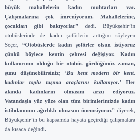
büyük mahallelerin kadın muhtarları var.
Çalışmalarına çok imreniyorum. Mahallelerine,
çocukları gibi bakıyorlar”
dedi. Büyükşehir’in
otobüslerinde de kadın şoförlerin arttığını söyleyen
Seçer,
“Otobüslerde kadın şoförler olsun istiyoruz
çünkü böylece kentin çehresi değişiyor. Kadın
kullanıcının olduğu bir otobüs gördüğünüz zaman,
şunu düşünebilirsiniz;
‘Bu kent modern bir kent,
kadınlar toplu taşıma araçlarını kullanıyor.’
Her
alanda kadınların olmasını arzu ediyoruz.
Vatandaşla yüz yüze olan tüm birimlerimizde kadın
istihdamının ağırlıklı olmasını önemsiyoruz”
diyerek,
Büyükşehir’in bu kapsamda hayata geçirdiği çalışmalara
da kısaca değindi.