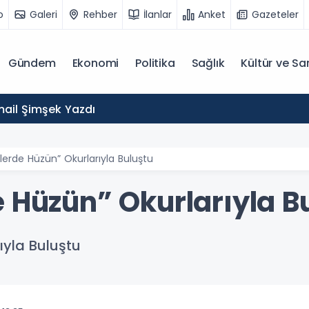
o
Galeri
Rehber
İlanlar
Anket
Gazeteler
Gündem
Ekonomi
Politika
Sağlık
Kültür ve Sa
mail Şimşek Yazdı
lerde Hüzün” Okurlarıyla Buluştu
 Hüzün” Okurlarıyla B
ıyla Buluştu