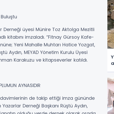
 Buluştu
r Derneği üyesi Münire Toz Aktolga Mezitli
dlı kitabını imzaladı. “Fitnay Gürsoy Kafe-
üne; Yeni Mahalle Muhtarı Hatice Yozgat,
üştü Aydın, MEYAD Yönetim Kurulu Üyesi
Y
man Karakuzu ve kitapseverler katıldı.
a
OPLUMUN AYNASIDIR
avimlerinin de takip ettiği imza gününde
in Yazarlar Derneği Başkanı Rüştü Aydın,
r Sanatın olduğu yerde dernek olarak orada