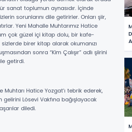
ltür sanat toplumun aynasıdır. İçinde
in sorunlarını dile getirirler. Onları şiir,
ırlar. Yeni Mahalle Muhtarımız Hatice
M
D
 çok güzel içi kitap dolu, bir kafe-
A
izlerde birer kitap alarak okumanızı
şmasından sonra “Kim Çalışır” adlı şiirini
le getirdi.
 Muhtarı Hatice Yozgat’ı tebrik ederek,
 gelirini Lösevi Vakfına bağışlayacak
arılar diledi.
M