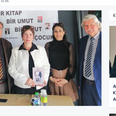
13:35
K
A
K
A