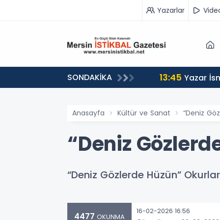
Yazarlar
Vide
13:45
SONDAKİKA
n Yolculuğuna Uğurladı
Yazar İs
Anasayfa
Kültür ve Sanat
“Deniz Göz
“Deniz Gözlerde
“Deniz Gözlerde Hüzün” Okurlar
16-02-2026 16:56
4477
OKUNMA