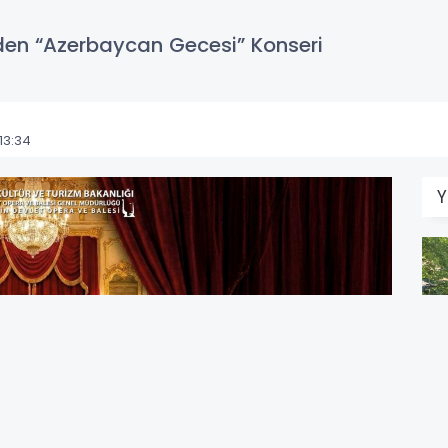
’den “Azerbaycan Gecesi” Konseri
13:34
Y