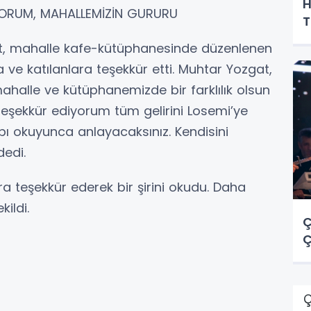
H
YORUM, MAHALLEMİZİN GURURU
T
at, mahalle kafe-kütüphanesinde düzenlenen
ve katılanlara teşekkür etti. Muhtar Yozgat,
halle ve kütüphanemizde bir farklılık olsun
 teşekkür ediyorum tüm gelirini Losemi’ye
ı okuyunca anlayacaksınız. Kendisini
dedi.
a teşekkür ederek bir şirini okudu. Daha
ildi.
Ç
Ç
Ç