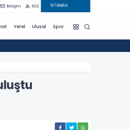
İletişim
RSS
nat
Yerel
Ulusal
Spor
13:43
Hacama
uluştu