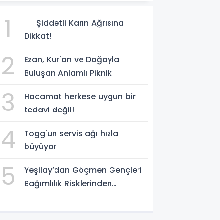
1
Şiddetli Karın Ağrısına
Dikkat!
2
Ezan, Kur'an ve Doğayla
Buluşan Anlamlı Piknik
3
Hacamat herkese uygun bir
tedavi değil!
4
Togg'un servis ağı hızla
büyüyor
5
Yeşilay’dan Göçmen Gençleri
Bağımlılık Risklerinden
Koruyacak Uluslararası Model