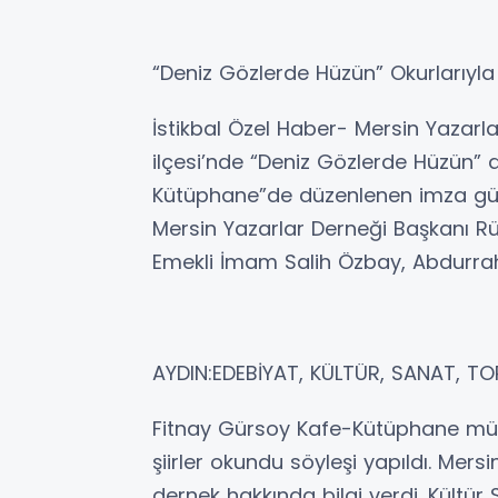
“Deniz Gözlerde Hüzün” Okurlarıyla
İstikbal Özel Haber- Mersin Yazarla
ilçesi’nde “Deniz Gözlerde Hüzün” a
Kütüphane”de düzenlenen imza gün
Mersin Yazarlar Derneği Başkanı R
Emekli İmam Salih Özbay, Abdurrah
AYDIN:EDEBİYAT, KÜLTÜR, SANAT, T
Fitnay Gürsoy Kafe-Kütüphane müd
şiirler okundu söyleşi yapıldı. Mers
dernek hakkında bilgi verdi. Kültü