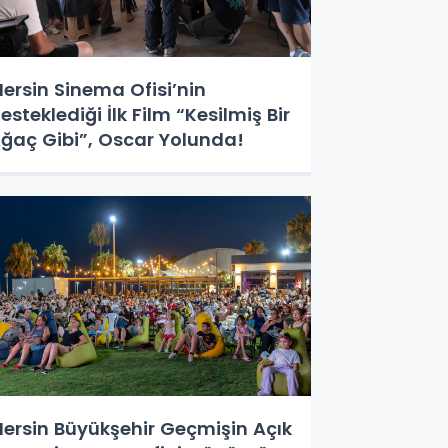
ersin Sinema Ofisi’nin
esteklediği İlk Film “Kesilmiş Bir
ğaç Gibi”, Oscar Yolunda!
ersin Büyükşehir Geçmişin Açık