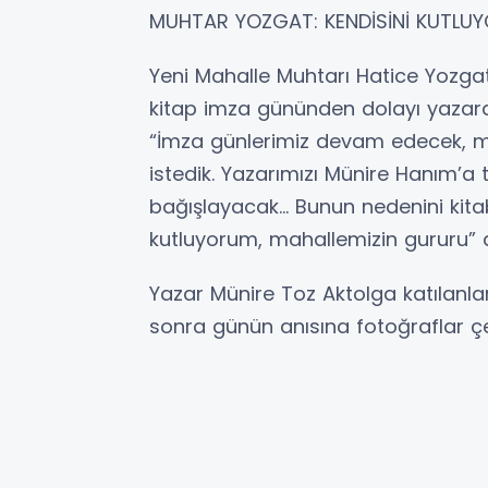
MUHTAR YOZGAT: KENDİSİNİ KUTLU
Yeni Mahalle Muhtarı Hatice Yozg
kitap imza gününden dolayı yazara 
“İmza günlerimiz devam edecek, ma
istedik. Yazarımızı Münire Hanım’a
bağışlayacak… Bunun nedenini kitab
kutluyorum, mahallemizin gururu” 
Yazar Münire Toz Aktolga katılanlar
sonra günün anısına fotoğraflar çek