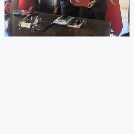
Yenişehir Ülkü Ocağı’ndan MHP’ye Ziyaret
Yenişehir Ülkü Ocakları Başkanı Arda Göverçile,
MHP Yenişehir İlçe Başkanlığını ziyaret etti.
Ziyaretlerinde MHP İlçe Başkanı Cihan Azgın ile
bir süre sohbet eden Yenişehir Ülkü Ocakları
Başkanı Göverçile, Başkan Cihan Azgın’a üç
hilal tablosu hediye etti. Sohbetin ardından
MHP Yenişehir ilçe Teşkilat yöneticileri ile
günün anısına fotoğraf çekimi ile ziyaret sona