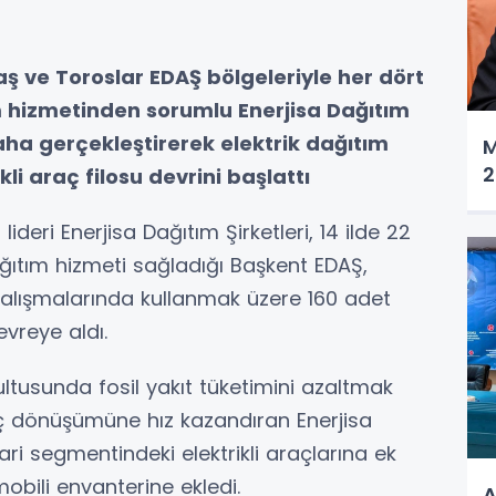
ş ve Toroslar EDAŞ bölgeleriyle her dört
ım hizmetinden sorumlu Enerjisa Dağıtım
 daha gerçekleştirerek elektrik dağıtım
M
2
li araç filosu devrini başlattı
ideri Enerjisa Dağıtım Şirketleri, 14 ilde 22
ğıtım hizmeti sağladığı Başkent EDAŞ,
alışmalarında kullanmak üzere 160 adet
evreye aldı.
ultusunda fosil yakıt tüketimini azaltmak
raç dönüşümüne hız kazandıran Enerjisa
cari segmentindeki elektrikli araçlarına ek
mobili envanterine ekledi.
A