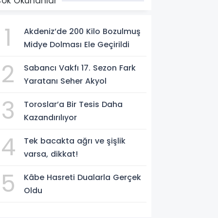
ok Okunanlar
1
Akdeniz’de 200 Kilo Bozulmuş
Midye Dolması Ele Geçirildi
2
Sabancı Vakfı 17. Sezon Fark
Yaratanı Seher Akyol
3
Toroslar’a Bir Tesis Daha
Kazandırılıyor
4
Tek bacakta ağrı ve şişlik
varsa, dikkat!
5
Kâbe Hasreti Dualarla Gerçek
Oldu