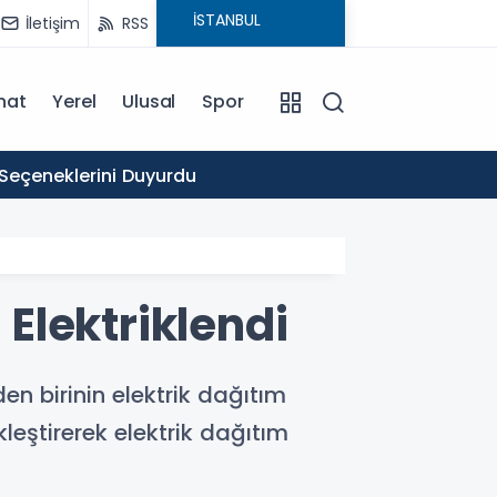
İletişim
RSS
nat
Yerel
Ulusal
Spor
16:03
 Seçeneklerini Duyurdu
Ticare
 Elektriklendi
en birinin elektrik dağıtım
leştirerek elektrik dağıtım