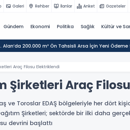
o
Galeri
Rehber
İlanlar
Anket
Gazeteler
Gündem
Ekonomi
Politika
Sağlık
Kültür ve Sa
. Alan’da 200.000 m² Ön Tahsisli Arsa İçin Yeni Ödeme
etleri Araç Filosu Elektriklendi
 Şirketleri Araç Filosu
 ve Toroslar EDAŞ bölgeleriyle her dört kişid
ıtım Şirketleri; sektörde bir ilki daha gerçek
osu devrini başlattı