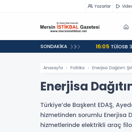
Yazarlar
Vide
16:05
SONDAKİKA
landı
TÜİOSB 3
Anasayfa
Politika
Enerjisa Dağıtım Şirk
Enerjisa Dağıtım
Türkiye’de Başkent EDAŞ, Ayedaş
hizmetinden sorumlu Enerjisa Dağ
hizmetlerinde elektrikli araç fil