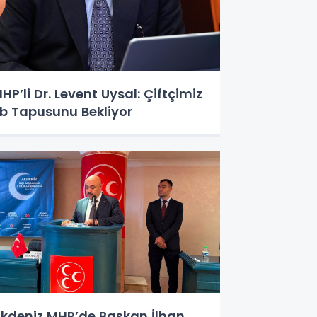
HP’li Dr. Levent Uysal: Çiftçimiz
b Tapusunu Bekliyor
kdeniz MHP’de Başkan İlhan