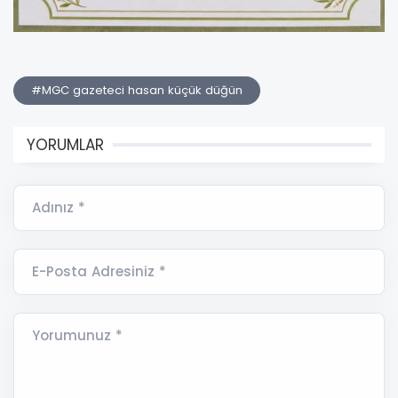
#MGC gazeteci hasan küçük düğün
YORUMLAR
Adınız *
E-Posta Adresiniz *
Yorumunuz *