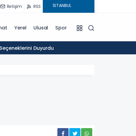
İletişim
RSS
nat
Yerel
Ulusal
Spor
16:03
 Seçeneklerini Duyurdu
Ticare