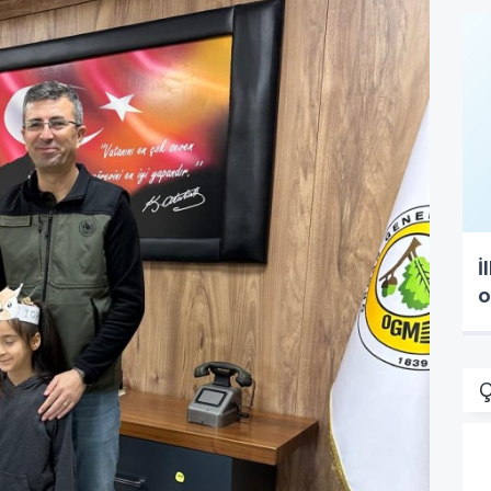
İ
o
Ç