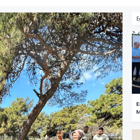
E
E
M