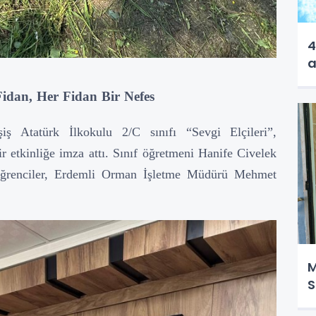
4
a
idan, Her Fidan Bir Nefes
iş Atatürk İlkokulu 2/C sınıfı “Sevgi Elçileri”,
 etkinliğe imza attı. Sınıf öğretmeni Hanife Civelek
te öğrenciler, Erdemli Orman İşletme Müdürü Mehmet
M
S