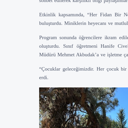
sohbet edilerek karşılıklı bilgi paylaşımla
Etkinlik kapsamında, “Her Fidan Bir Nef
buluşturdu. Miniklerin heyecanı ve mutlulu
Program sonunda öğrencilere ikram edil
oluşturdu. Sınıf öğretmeni Hanife Cive
Müdürü Mehmet Akbudak’a ve işletme çalış
“Çocuklar geleceğimizdir. Her çocuk bir f
erdi.