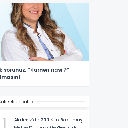
lk sorunuz, “Karnen nasıl?”
lmasın!
ok Okunanlar
1
Akdeniz’de 200 Kilo Bozulmuş
Midye Dolması Ele Geçirildi