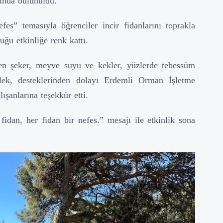
rında bulunuldu.
es” temasıyla öğrenciler incir fidanlarını toprakla
ğu etkinliğe renk kattı.
en şeker, meyve suyu ve kekler, yüzlerde tebessüm
lek, desteklerinden dolayı Erdemli Orman İşletme
anlarına teşekkür etti.
idan, her fidan bir nefes.” mesajı ile etkinlik sona