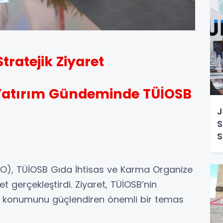
ratejik Ziyaret
Yatırım Gündeminde TÜİOSB
J
S
S
A
TRO), TÜİOSB Gıda İhtisas ve Karma Organize
et gerçekleştirdi. Ziyaret, TÜİOSB’nin
eki konumunu güçlendiren önemli bir temas