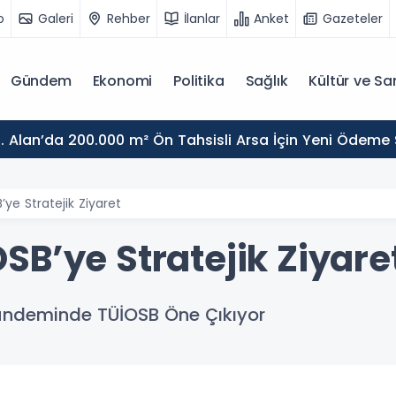
o
Galeri
Rehber
İlanlar
Anket
Gazeteler
Gündem
Ekonomi
Politika
Sağlık
Kültür ve Sa
. Alan’da 200.000 m² Ön Tahsisli Arsa İçin Yeni Ödeme
ye Stratejik Ziyaret
SB’ye Stratejik Ziyare
ündeminde TÜİOSB Öne Çıkıyor