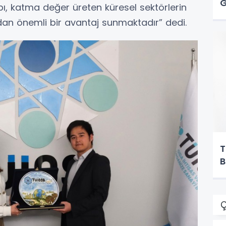
G
pı, katma değer üreten küresel sektörlerin
dan önemli bir avantaj sunmaktadır” dedi.
T
B
Ç