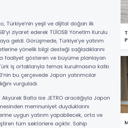
 Türkiye’nin yeşil ve dijital doğan ilk
SB’yi ziyaret ederek TÜİOSB Yönetim Kurulu
T
P
raya geldi. Görüşmede, Türkiye’ye yatırım
erine yönelik bilgi desteği sağladıklarını
rda faaliyet gösteren ve büyüme planlayan
ürk iş ortaklarıyla temas kurulmasına katkı
SB’nin bu çerçevede Japon yatırımcılar
ığını vurguladı.
 Akyürek Balta ise JETRO aracılığıyla Japon
ermesinden memnuniyet duyduklarını
rlerine uygun yatırım yapabilecek, orta ve
M
ştiren tüm sektörlere açıktır. Sahip