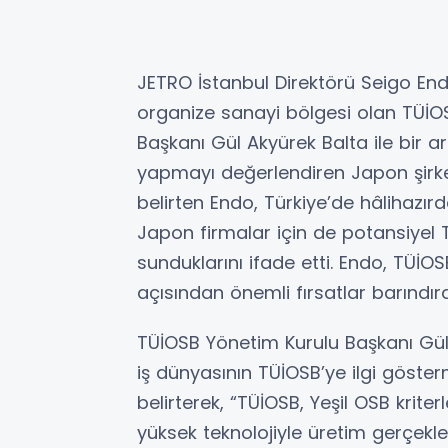
JETRO İstanbul Direktörü Seigo Endo,
organize sanayi bölgesi olan TÜİO
Başkanı Gül Akyürek Balta ile bir a
yapmayı değerlendiren Japon şirketl
belirten Endo, Türkiye’de hâlihazı
Japon firmalar için de potansiyel T
sunduklarını ifade etti. Endo, TÜİO
açısından önemli fırsatlar barındırd
TÜİOSB Yönetim Kurulu Başkanı Gül
iş dünyasının TÜİOSB’ye ilgi göst
belirterek, “TÜİOSB, Yeşil OSB krite
yüksek teknolojiyle üretim gerçekle