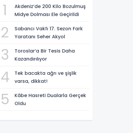
1
Akdeniz’de 200 Kilo Bozulmuş
Midye Dolması Ele Geçirildi
2
Sabancı Vakfı 17. Sezon Fark
Yaratanı Seher Akyol
3
Toroslar’a Bir Tesis Daha
Kazandırılıyor
4
Tek bacakta ağrı ve şişlik
varsa, dikkat!
5
Kâbe Hasreti Dualarla Gerçek
Oldu