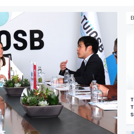
E
T
T
S