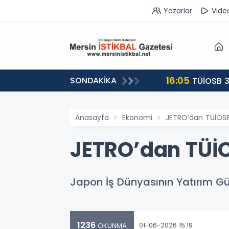
Yazarlar
Vide
16:05
SONDAKİKA
landı
TÜİOSB 3
Anasayfa
Ekonomi
JETRO’dan TÜİOSB’
JETRO’dan TÜİO
Japon İş Dünyasının Yatırım G
1236
01-06-2026 15:19
OKUNMA