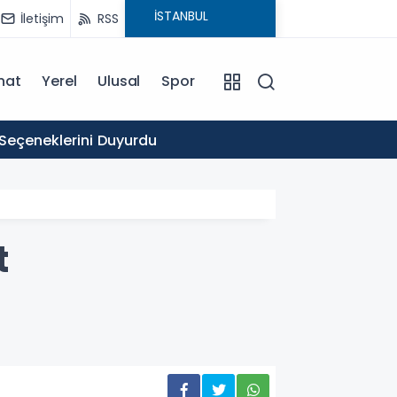
İletişim
RSS
nat
Yerel
Ulusal
Spor
16:03
 Seçeneklerini Duyurdu
Ticare
t