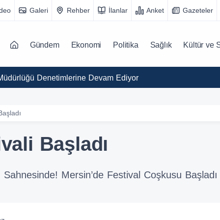
ideo
Galeri
Rehber
İlanlar
Anket
Gazeteler
Gündem
Ekonomi
Politika
Sağlık
Kültür ve 
l Müdürlüğü Denetimlerine Devam Ediyor
 Başladı
ivali Başladı
olu Sahnesinde! Mersin’de Festival Coşkusu Başladı