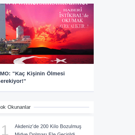
MO: "Kaç Kişinin Ölmesi
erekiyor!"
ok Okunanlar
1
Akdeniz’de 200 Kilo Bozulmuş
Midye Dolması Ele Geçirildi