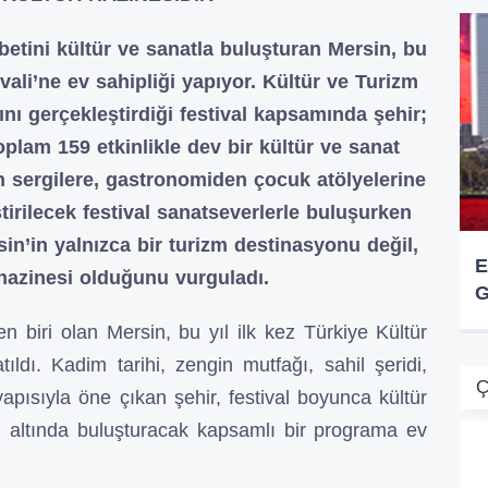
betini kültür ve sanatla buluşturan Mersin, bu
ivali’ne ev sahipliği yapıyor. Kültür ve Turizm
nı gerçekleştirdiği festival kapsamında şehir;
plam 159 etkinlikle dev bir kültür ve sanat
sergilere, gastronomiden çocuk atölyelerine
tirilecek festival sanatseverlerle buluşurken
in’in yalnızca bir turizm destinasyonu değil,
E
 hazinesi olduğunu vurguladı.
G
n biri olan Mersin, bu yıl ilk kez Türkiye Kültür
tıldı. Kadim tarihi, zengin mutfağı, sahil şeridi,
Ç
yapısıyla öne çıkan şehir, festival boyunca kültür
çatı altında buluşturacak kapsamlı bir programa ev