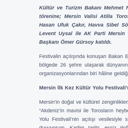
Kültür ve Turizm Bakanı Mehmet Nur
törenine; Mersin Valisi Atilla Toros
Hasan Ufuk Çakır, Havva Sibel Söyl
Levent Uysal ile AK Parti Mersin
Başkanı Ömer Gürsoy katıldı.
Festivalin açılışında konuşan Bakan Er
bölgede 26 şehre ulaşarak dünyanın
organizasyonlarından biri hâline geldiği
Mersin İlk Kez Kültür Yolu Festivali
Mersin’in doğal ve kültürel zenginlik
“Akdeniz’in mavisi ile Torosların heyb
Yolu Festivali’nin açılışı vesilesiyle
duyuyorum. Kadim tarihi, eşsiz doğal