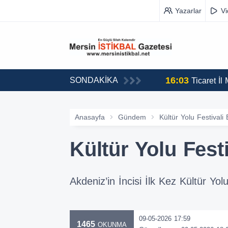
Yazarlar
V
16:03
SONDAKİKA
erini Duyurdu
Ticaret İ
Anasayfa
Gündem
Kültür Yolu Festivali
Kültür Yolu Fest
Akdeniz’in İncisi İlk Kez Kültür Y
09-05-2026 17:59
1465
OKUNMA