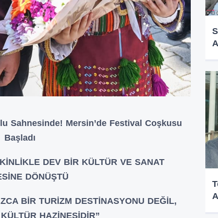
S
A
Yolu Sahnesinde! Mersin’de Festival Coşkusu
Başladı
KİNLİKLE DEV BİR KÜLTÜR VE SANAT
SİNE DÖNÜŞTÜ
T
A
ZCA BİR TURİZM DESTİNASYONU DEĞİL,
 KÜLTÜR HAZİNESİDİR”