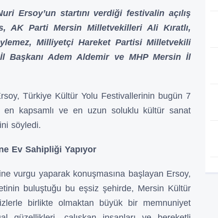
i Ersoy’un startını verdiği festivalin açılış
, AK Parti Mersin Milletvekilleri Ali Kıratlı,
emez, Milliyetçi Hareket Partisi Milletvekili
 İl Başkanı Adem Aldemir ve MHP Mersin İl
soy, Türkiye Kültür Yolu Festivallerinin bugün 7
 en kapsamlı ve en uzun soluklu kültür sanat
ni söyledi.
’ne Ev Sahipliği Yapıyor
lerine vurgu yaparak konuşmasına başlayan Ersoy,
etinin buluştuğu bu eşsiz şehirde, Mersin Kültür
 sizlerle birlikte olmaktan büyük bir memnuniyet
 güzellikleri, çalışkan insanları ve bereketli