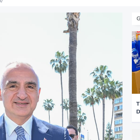
07
G
T
D