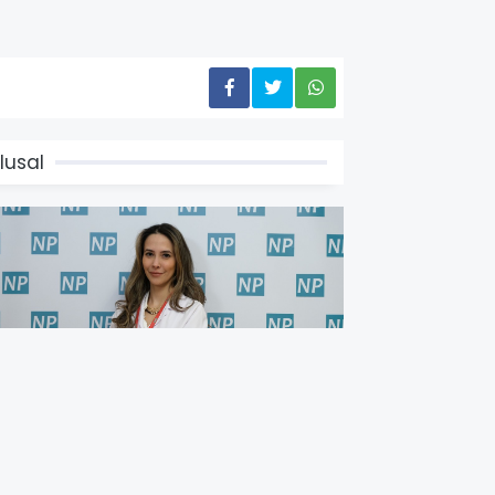
lusal
adın arkadaşlıkları ruh
ağlığını güçlendiriyor!