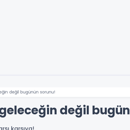
eceğin değil bugünün sorunu!
ık geleceğin değil bugü
arşı karşıya!