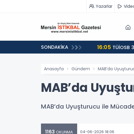
Yazarlar
Vide
16:05
SONDAKİKA
landı
TÜİOSB 3
Anasayfa
Gündem
MAB’da Uyuşturuc
MAB’da Uyuştur
MAB’da Uyuşturucu ile Mücade
1163
04-06-2026 18:06
OKUNMA