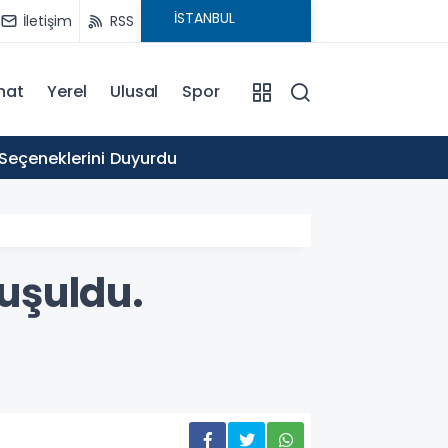
İletişim
RSS
nat
Yerel
Ulusal
Spor
16:03
 Seçeneklerini Duyurdu
Ticare
uşuldu.