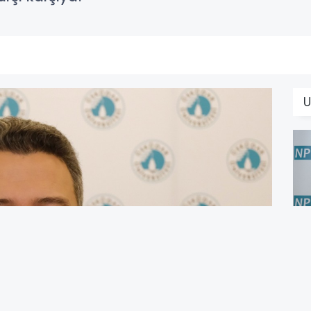
U
K
s