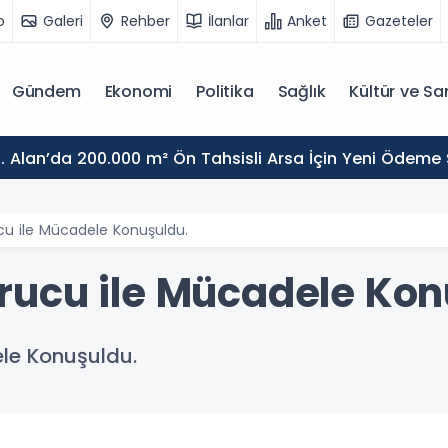
o
Galeri
Rehber
İlanlar
Anket
Gazeteler
Gündem
Ekonomi
Politika
Sağlık
Kültür ve Sa
. Alan’da 200.000 m² Ön Tahsisli Arsa İçin Yeni Ödeme
u ile Mücadele Konuşuldu.
ucu ile Mücadele Kon
le Konuşuldu.