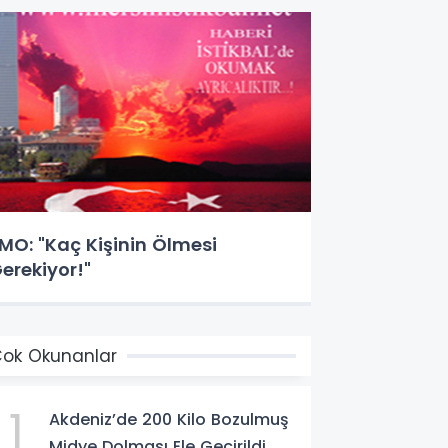
MO: "Kaç Kişinin Ölmesi
erekiyor!"
ok Okunanlar
1
Akdeniz’de 200 Kilo Bozulmuş
Midye Dolması Ele Geçirildi