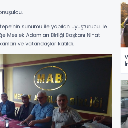
onuşuldu.
iktepe’nin sunumu ile yapılan uyuşturucu ile
liğe Meslek Adamları Birliği Başkanı Nihat
kanları ve vatandaşlar katıldı.
V
İ