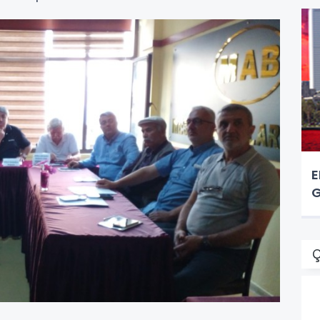
E
G
Ç