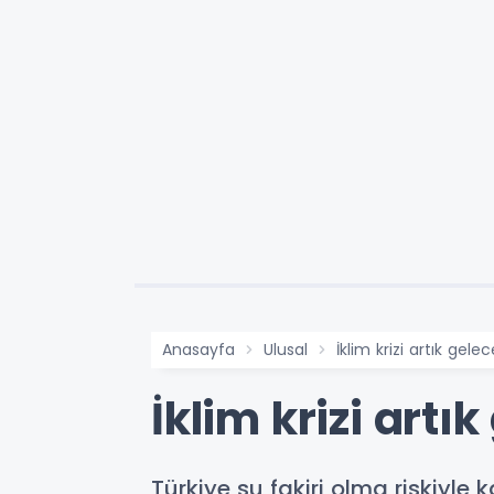
Anasayfa
Ulusal
İklim krizi artık gel
İklim krizi art
Türkiye su fakiri olma riskiyle k