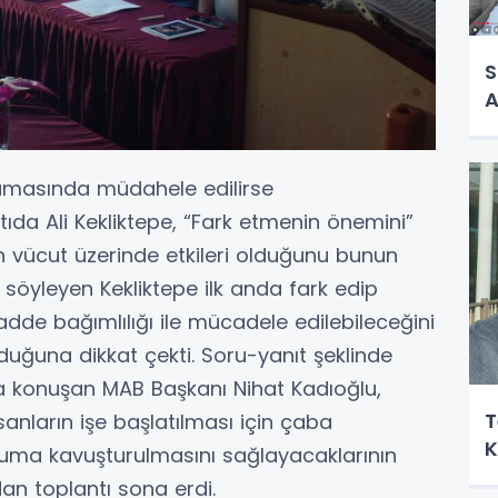
S
A
amasında müdahele edilirse
ntıda Ali Kekliktepe, “Fark etmenin önemini”
ın vücut üzerinde etkileri olduğunu bunun
i söyleyen Kekliktepe ilk anda fark edip
de bağımlılığı ile mücadele edilebileceğini
duğuna dikkat çekti. Soru-yanıt şeklinde
konuşan MAB Başkanı Nihat Kadıoğlu,
T
anların işe başlatılması için çaba
K
luma kavuşturulmasını sağlayacaklarının
dan toplantı sona erdi.