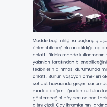
Madde bağımlılığına başlangıç aş
önlenebileceğinin anlatıldığı topla
anlattı. Birinin madde kullanmasın
yakınları tarafından bilenebiliceğin
tedbirlerin alınması durumunda mad
anlattı. Bunun yaşayan örnekleri ol
sohbet havasında geçen sunumda 
madde bağımlılığından kurtulan ins
göstereceğini böylece onların top
altını çizdi. Çay ikramlarının ardın