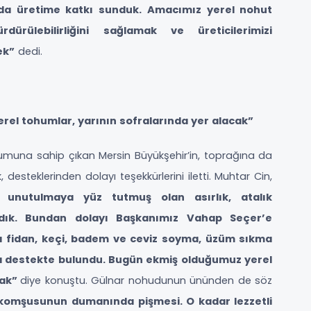
nda üretime katkı sunduk. Amacımız yerel nohut
dürülebilirliğini sağlamak ve üreticilerimizi
ek”
dedi.
el tohumlar, yarının sofralarında yer alacak”
umuna sahip çıkan Mersin Büyükşehir’in, toprağına da
, desteklerinden dolayı teşekkürlerini iletti. Muhtar Cin,
e; unutulmaya yüz tutmuş olan asırlık, atalık
ık. Bundan dolayı Başkanımız Vahap Seçer’e
ca fidan, keçi, badem ve ceviz soyma, üzüm sıkma
a destekte bulundu. Bugün ekmiş olduğumuz yerel
cak”
diye konuştu. Gülnar nohudunun ününden de söz
 komşusunun dumanında pişmesi. O kadar lezzetli