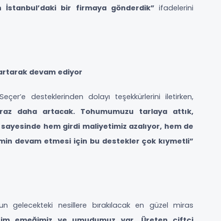
 İstanbul’daki bir firmaya gönderdik”
ifadelerini
 artarak devam ediyor
Seçer’e desteklerinden dolayı teşekkürlerini iletirken,
iraz daha artacak. Tohumumuzu tarlaya attık,
k sayesinde hem girdi maliyetimiz azalıyor, hem de
min devam etmesi için bu destekler çok kıymetli”
un gelecekteki nesillere bırakılacak en güzel miras
izim emeğimiz ve umudumuz var. Üreten çiftçi