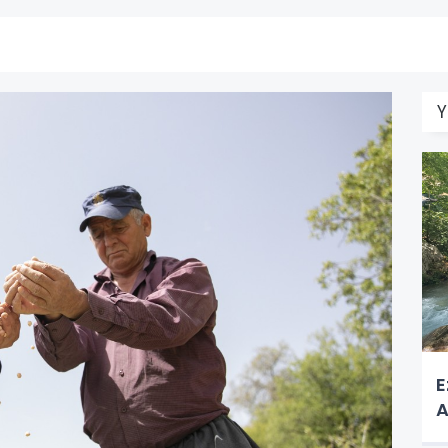
Y
E
A