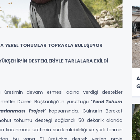
ANA YEREL TOHUMLAR TOPRAKLA BULUŞUYOR
ÜKŞEHİR’İN DESTEKLERİYLE TARLALARA EKİLDİ
A
G
alda üretimin devam etmesi adına verdiği destekler
izmetler Dairesi Başkanlığı’nın yürüttüğü
‘Yerel Tohum
arlanması Projesi’
kapsamında, Gülnar’ın Bereket
 nohut tohumu desteği sağlandı. 50 dekarlık alanda
 korunması, üretimin sürdürülebilirliği ve yerli tarımın
ından bu yana 91 üreticiye destek verilen proje