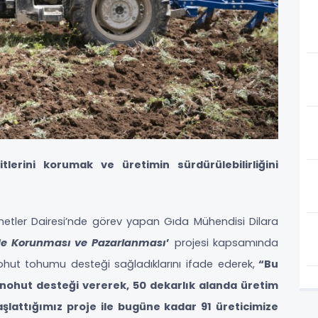
lerini korumak ve üretimin sürdürülebilirliğini
metler Dairesi’nde görev yapan Gıda Mühendisi Dilara
nde Korunması ve Pazarlanması
’
projesi kapsamında
nohut tohumu desteği sağladıklarını ifade ederek,
“Bu
nohut desteği vererek, 50 dekarlık alanda üretim
aşlattığımız proje ile bugüne kadar 91 üreticimize