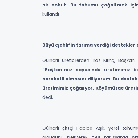
bir nohut. Bu tohumu çoğaltmak için
kullandı.
Büyükşehir’in tarıma verdiği destekler
Gülnarlı üreticilerden Iraz Kılınç, Başkan 
“Başkanımız sayesinde üretimimiz b
bereketli olmasını diliyorum. Bu deste
üretimimiz çoğalıyor. Köyümüzde üreti
dedi.
Gülnarlı çiftçi Habibe Aşık, yerel tohum
olduğunu belirterek,
“Bu tarlalarda b