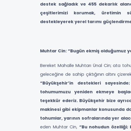
destek sağladık ve 455 dekarlık ala
çeşitlerimizi korumak, üretimin sür
destekleyerek yerel tarımı güçlendirm
Muhtar Cin: “Bugün ekmiş olduğumuz yer
Bereket Mahalle Muhtarı Ünal Cin; ata toh
geleceğine de sahip çıktığının altını çizerek
“Büyükşehir’in destekleri sayesind
tohumumuzu yeniden ekmeye başlad
teşekkür ederiz. Büyükşehir bize ayrı
makinesi gibi ekipmanlar konusunda d
tohumlar, yarının sofralarında yer ala
eden Muhtar Cin,
“Bu nohudun özelliği;