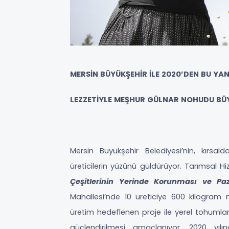
MERSİN BÜYÜKŞEHİR İLE 2020’DEN BU Y
LEZZETİYLE MEŞHUR GÜLNAR NOHUDU BÜY
Mersin Büyükşehir Belediyesi’nin, kırs
üreticilerin yüzünü güldürüyor. Tarımsal H
Çeşitlerinin Yerinde Korunması ve Paz
Mahallesi’nde 10 üreticiye 600 kilogram
üretim hedeflenen proje ile yerel tohumların
güçlendirilmesi amaçlanıyor. 2020 yıl