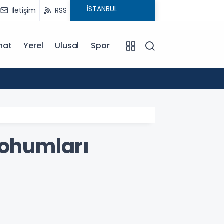
İletişim
RSS
nat
Yerel
Ulusal
Spor
13:40
Akdeni
Tohumları