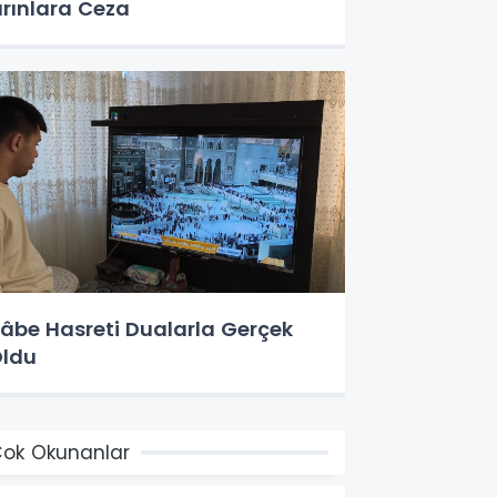
ırınlara Ceza
âbe Hasreti Dualarla Gerçek
ldu
ok Okunanlar