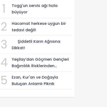
1
Togg'un servis ağı hızla
büyüyor
2
Hacamat herkese uygun bir
tedavi değil!
3
Şiddetli Karın Ağrısına
Dikkat!
4
Yeşilay’dan Göçmen Gençleri
Bağımlılık Risklerinden
Koruyacak Uluslararası Model
5
Ezan, Kur'an ve Doğayla
Buluşan Anlamlı Piknik