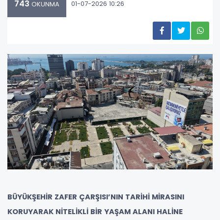
743
01-07-2026 10:26
OKUNMA
BÜYÜKŞEHİR ZAFER ÇARŞISI’NIN TARİHİ MİRASINI
KORUYARAK NİTELİKLİ BİR YAŞAM ALANI HALİNE