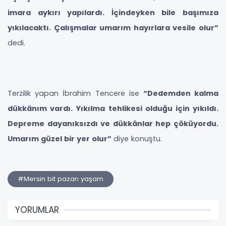
imara aykırı yapılardı. İçindeyken bile başımıza
yıkılacaktı. Çalışmalar umarım hayırlara vesile olur”
dedi.
Terzilik yapan İbrahim Tencere ise
“Dedemden kalma
dükkânım vardı. Yıkılma tehlikesi olduğu için yıkıldı.
Depreme dayanıksızdı ve dükkânlar hep çöküyordu.
Umarım güzel bir yer olur”
diye konuştu.
#Mersin bit pazarı yaşam
YORUMLAR