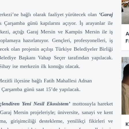
rkezi’ne bağlı olarak faaliyet yürütecek olan
‘Garaj
 Çarşamba günü kapılarını açıyor. İş arayanlar ile
erkezi, açtığı Garaj Mersin ve Kampüs Mersin ile iş
A
F
oplamaya hazırlanıyor. Gençleri, profesyonelleri, iş
ecek olan projenin açılışı Türkiye Belediyeler Birliği
lediye Başkanı Vahap Seçer tarafından yapılacak.
 Sihay ise merkezin ilk konuğu olacak.
Mezitli ilçesine bağlı Fatih Mahallesi Adnan
 Çarşamba günü saat 15’de yapılacak.
çlendiren Yeni Nesil Ekosistem’
mottosuyla hareket
raj Mersin projeleriyle; üniversite, sanayi ve kent
ma, girişimciliği destekleme, yenilikçi fikirleri ve
K