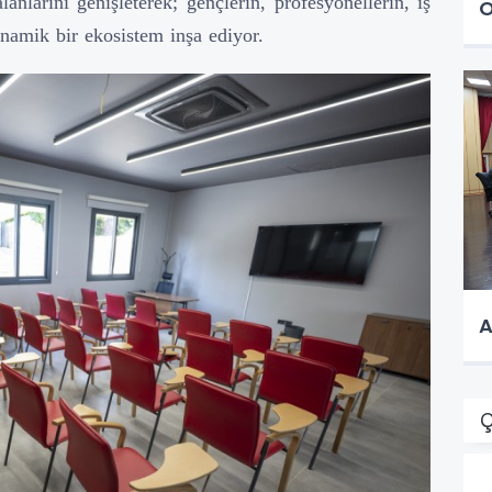
lanlarını genişleterek; gençlerin, profesyonellerin, iş
O
namik bir ekosistem inşa ediyor.
A
Ç