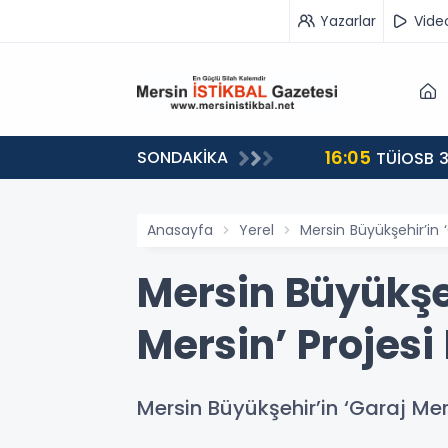
Yazarlar
Vide
16:05
SONDAKİKA
landı
TÜİOSB 3
Anasayfa
Yerel
Mersin Büyükşehir’in 
Mersin Büyükşe
Mersin’ Projesi
Mersin Büyükşehir’in ‘Garaj Mer