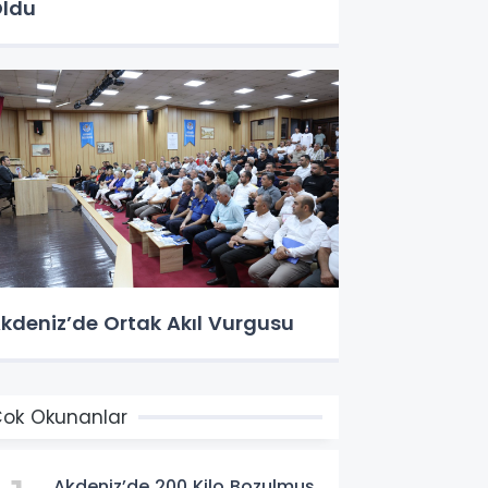
ldu
kdeniz’de Ortak Akıl Vurgusu
ok Okunanlar
Akdeniz’de 200 Kilo Bozulmuş