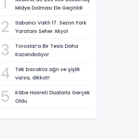
1
Midye Dolması Ele Geçirildi
2
Sabancı Vakfı 17. Sezon Fark
Yaratanı Seher Akyol
3
Toroslar’a Bir Tesis Daha
Kazandırılıyor
4
Tek bacakta ağrı ve şişlik
varsa, dikkat!
5
Kâbe Hasreti Dualarla Gerçek
Oldu