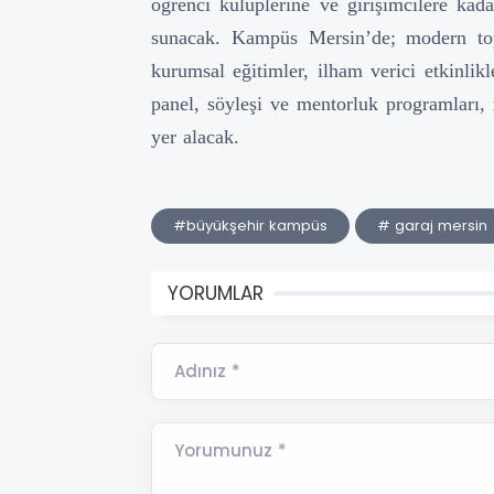
öğrenci kulüplerine ve girişimcilere kad
sunacak. Kampüs Mersin’de; modern topla
kurumsal eğitimler, ilham verici etkinlikl
panel, söyleşi ve mentorluk programları, 
yer alacak.
#büyükşehir kampüs
# garaj mersin
YORUMLAR
Adınız *
Yorumunuz *