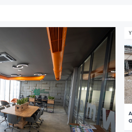
Y
A
G