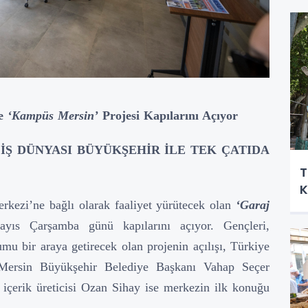
e
‘Kampüs Mersin’
Projesi Kapılarını Açıyor
İŞ DÜNYASI BÜYÜKŞEHİR İLE TEK ÇATIDA
T
K
rkezi’ne bağlı olarak faaliyet yürütecek olan
‘Garaj
yıs Çarşamba günü kapılarını açıyor. Gençleri,
lumu bir araya getirecek olan projenin açılışı, Türkiye
 Mersin Büyükşehir Belediye Başkanı Vahap Seçer
 içerik üreticisi Ozan Sihay ise merkezin ilk konuğu