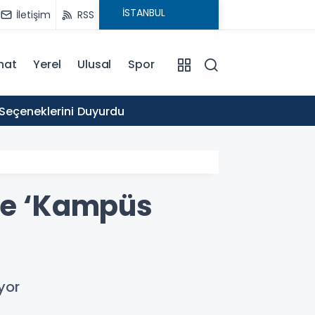
İletişim
RSS
nat
Yerel
Ulusal
Spor
16:03
 Seçeneklerini Duyurdu
Ticare
 Ve ‘Kampüs
yor