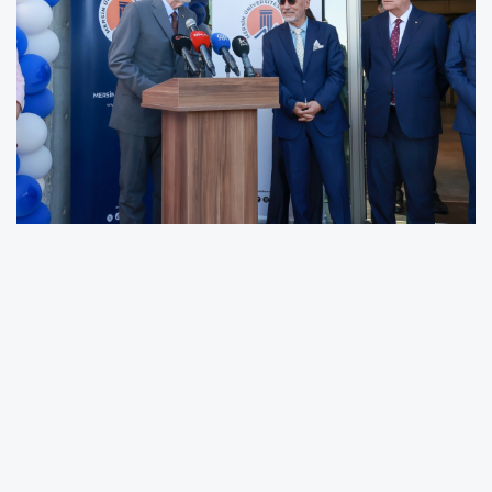
Mersin'de Denizcilik Eğitimine Dev Yatırım
Mersin Deniz Ticaret Odası'nın Mersin Üniversitesi
bünyesinde yaptırdığı Denizcilik Fakültesi binası, geniş
bir protokol katılımıyla düzenlenen törenle açıldı.