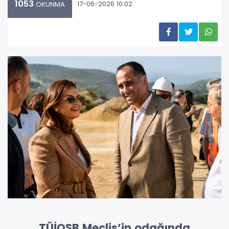
1053
17-06-2026 10:02
OKUNMA
TÜİOSB Meclis’in odağında