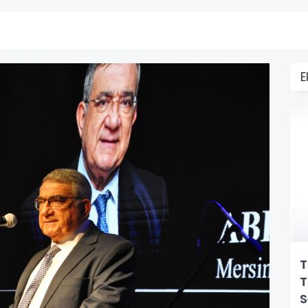
E
T
T
S