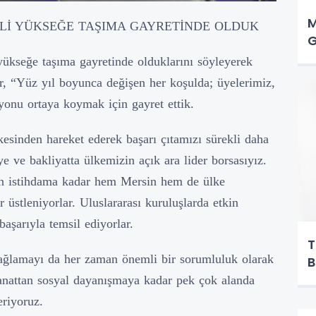
M
KLİ YÜKSEĞE TAŞIMA GAYRETİNDE OLDUK
G
 yükseğe taşıma gayretinde olduklarını söyleyerek
r, “Yüz yıl boyunca değişen her koşulda; üyelerimiz,
yonu ortaya koymak için gayret ettik.
lkesinden hareket ederek başarı çıtamızı sürekli daha
e ve bakliyatta ülkemizin açık ara lider borsasıyız.
dan istihdama kadar hem Mersin hem de ülke
üstleniyorlar. Uluslararası kuruluşlarda etkin
başarıyla temsil ediyorlar.
T
 sağlamayı da her zaman önemli bir sorumluluk olarak
B
sanattan sosyal dayanışmaya kadar pek çok alanda
eriyoruz.