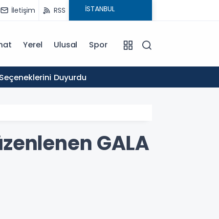
İletişim
RSS
nat
Yerel
Ulusal
Spor
16:03
 Seçeneklerini Duyurdu
Ticare
 düzenlenen GALA