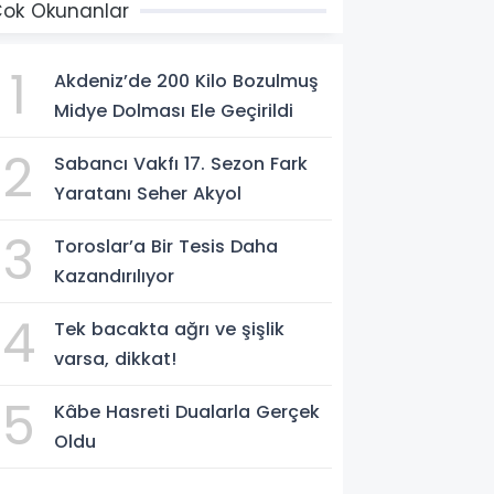
ok Okunanlar
1
Akdeniz’de 200 Kilo Bozulmuş
Midye Dolması Ele Geçirildi
2
Sabancı Vakfı 17. Sezon Fark
Yaratanı Seher Akyol
3
Toroslar’a Bir Tesis Daha
Kazandırılıyor
4
Tek bacakta ağrı ve şişlik
varsa, dikkat!
5
Kâbe Hasreti Dualarla Gerçek
Oldu