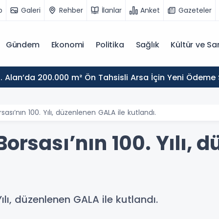
o
Galeri
Rehber
İlanlar
Anket
Gazeteler
Gündem
Ekonomi
Politika
Sağlık
Kültür ve Sa
. Alan’da 200.000 m² Ön Tahsisli Arsa İçin Yeni Ödeme
sası’nın 100. Yılı, düzenlenen GALA ile kutlandı.
Borsası’nın 100. Yılı,
Yılı, düzenlenen GALA ile kutlandı.