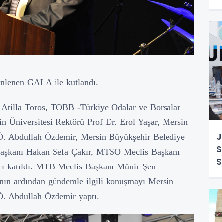
zenlenen GALA ile kutlandı.
i Atilla Toros, TOBB -Türkiye Odalar ve Borsalar
sin Üniversitesi Rektörü Prof Dr. Erol Yaşar, Mersin
J
Ö. Abdullah Özdemir, Mersin Büyükşehir Belediye
S
aşkanı Hakan Sefa Çakır, MTSO Meclis Başkanı
S
arı katıldı. MTB Meclis Başkanı Münir Şen
A
sının ardından gündemle ilgili konuşmayı Mersin
Ö. Abdullah Özdemir yaptı.