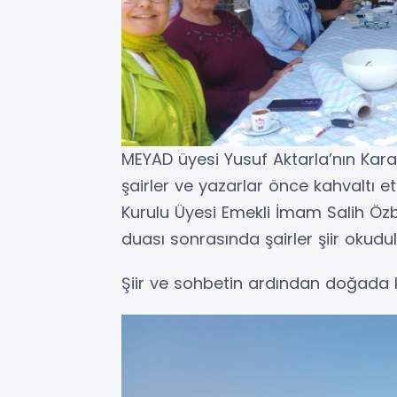
MEYAD üyesi Yusuf Aktarla’nın Karac
şairler ve yazarlar önce kahvaltı e
Kurulu Üyesi Emekli İmam Salih Öz
duası sonrasında şairler şiir okudul
Şiir ve sohbetin ardından doğada ki