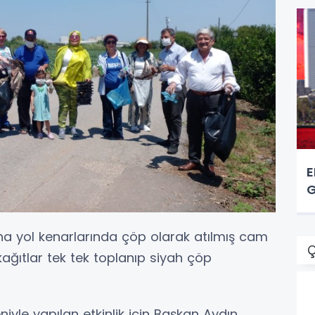
E
G
na yol kenarlarında çöp olarak atılmış cam
Ç
 kağıtlar tek tek toplanıp siyah çöp
le yapılan etkinlik için Başkan Aydın,