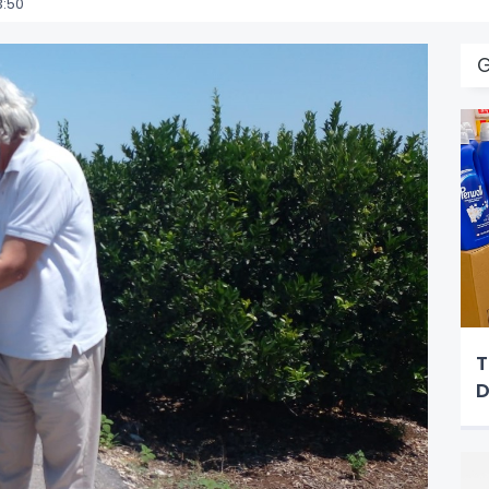
3:50
T
D