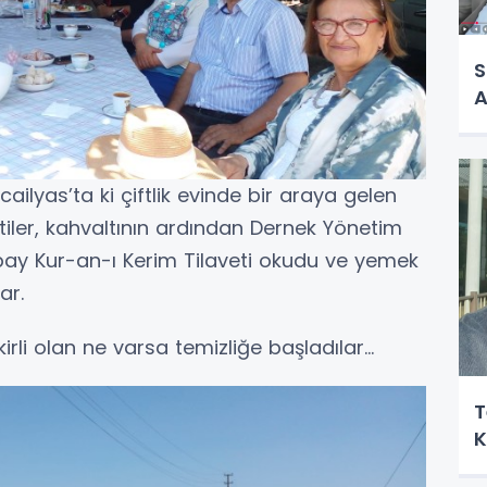
S
A
ailyas’ta ki çiftlik evinde bir araya gelen
ttiler, kahvaltının ardından Dernek Yönetim
bay Kur-an-ı Kerim Tilaveti okudu ve yemek
ar.
rli olan ne varsa temizliğe başladılar…
T
K