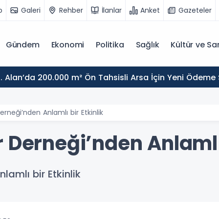
o
Galeri
Rehber
İlanlar
Anket
Gazeteler
Gündem
Ekonomi
Politika
Sağlık
Kültür ve Sa
. Alan’da 200.000 m² Ön Tahsisli Arsa İçin Yeni Ödeme
erneği’nden Anlamlı bir Etkinlik
 Derneği’nden Anlamlı 
amlı bir Etkinlik