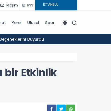
İletişim
RSS
nat
Yerel
Ulusal
Spor
16:03
 Seçeneklerini Duyurdu
Ticare
bir Etkinlik