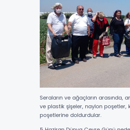
Seraların ve ağaçların arasında, a
ve plastik şişeler, naylon poşetler,
poşetlerine doldurdular.
5 Haziran Dünya Çevre Günü nedeniy