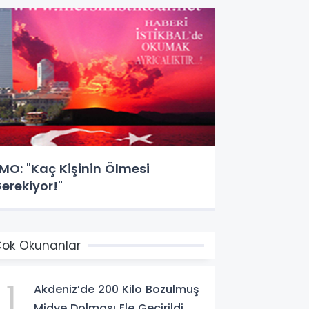
MO: "Kaç Kişinin Ölmesi
erekiyor!"
ok Okunanlar
1
Akdeniz’de 200 Kilo Bozulmuş
Midye Dolması Ele Geçirildi