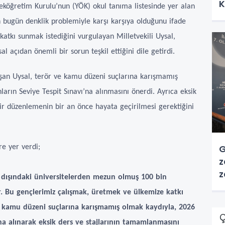
K
eköğretim Kurulu’nun (YÖK) okul tanıma listesinde yer alan
 bugün denklik problemiyle karşı karşıya olduğunu ifade
katkı sunmak istediğini vurgulayan Milletvekili Uysal,
çıdan önemli bir sorun teşkil ettiğini dile getirdi.
şan Uysal, terör ve kamu düzeni suçlarına karışmamış
arın Seviye Tespit Sınavı’na alınmasını önerdi. Ayrıca eksik
ir düzenlemenin bir an önce hayata geçirilmesi gerektiğini
G
re yer verdi;
z
z
 dışındaki üniversitelerden mezun olmuş 100 bin
 Bu gençlerimiz çalışmak, üretmek ve ülkemize katkı
e kamu düzeni suçlarına karışmamış olmak kaydıyla, 2026
Ç
’na alınarak eksik ders ve stajlarının tamamlanmasını