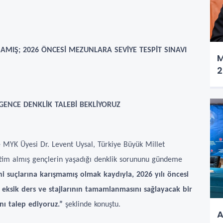
MIŞ; 2026 ÖNCESİ MEZUNLARA SEVİYE TESPİT SINAVI
M
2
 GENCE DENKLİK TALEBİ BEKLİYORUZ
ve MYK Üyesi Dr. Levent Uysal, Türkiye Büyük Millet
itim almış gençlerin yaşadığı denklik sorununu gündeme
 suçlarına karışmamış olmak kaydıyla, 2026 yılı öncesi
 eksik ders ve stajlarının tamamlanmasını sağlayacak bir
ı talep ediyoruz.”
şeklinde konuştu.
A