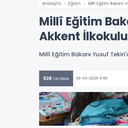
Anasayfa
Eğitim
Millî Eğitim Bakanı 
Millî Eğitim Ba
Akkent İlkokul
Millî Eğitim Bakanı Yusuf Tekin
938
26-03-2026 11:40
OKUNMA