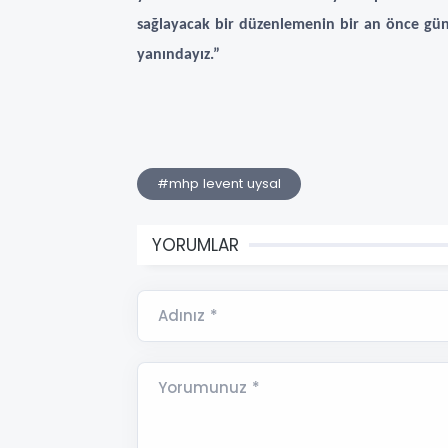
sağlayacak bir düzenlemenin bir an önce gün
yanındayız.”
#mhp levent uysal
YORUMLAR
Adınız *
Yorumunuz *