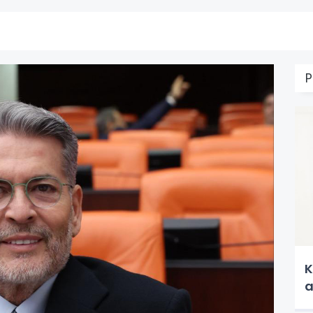
P
K
a