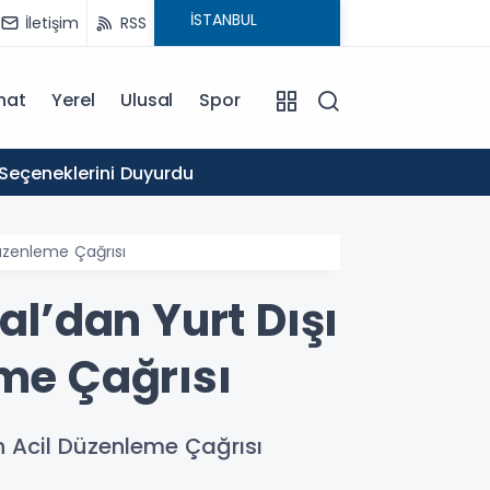
İletişim
RSS
nat
Yerel
Ulusal
Spor
16:03
 Seçeneklerini Duyurdu
Ticare
Düzenleme Çağrısı
al’dan Yurt Dışı
eme Çağrısı
in Acil Düzenleme Çağrısı