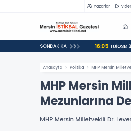
Yazarlar
Vide
16:05
SONDAKİKA
landı
TÜİOSB 3
Anasayfa
Politika
MHP Mersin Milletve
MHP Mersin Mill
Mezunlarına Den
MHP Mersin Milletvekili Dr. Lev