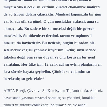
milyara yükselecek, su krizinin küresel ekonomiye maliyeti
de 70 trilyon dolara çıkacaktır. Maalesef kapımızda bir gün
var ki adı sıfır su günü. O gün musluklar açılacak ama su
akmayacak. Bu sadece bir su meselesi değil; bir gelecek
meselesidir. Su tükenirse; üretimi, tarımı ve toplumsal
huzuru da kaybederiz. Bu nedenle, bugün buradan bir
seferberlik çağrısı yapmak istiyorum. Gelin; suyu sadece
tüketen değil, ona saygı duyan ve onu koruyan bir nesil
yaratalım. Her ülke için, 12 aylık acil su eylem planlarını en
kısa sürede hayata geçirelim. Çünkü; su vatandır, su
berekettir, su gelecektir.”
AİBPA Enerji, Çevre ve Su Komisyonu Toplantısı’nda, Akdeniz
havzasında yaşanan çevresel sorunlar, su yönetimi, kuraklık
riskleri ve sürdürülebilir enerji politikaları da ele alındı.