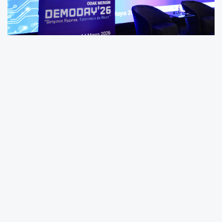
Türkiye’nin yeni girişim rotası: Mersin
Girişimin hazırsa yatırımcın da hazır” sloganıyla hayata geçirilen
Odak Mersin DemoDay’26, teknoloji odaklı girişimcilerle ulusal
ve uluslararası yatırım dünyasını aynı çatı altında buluşturdu.
Mersin ve Adana’dan girişimciler, yenilikçi projelerini
yatırımcıların karşısına çıkarırken etkinlik, bölgenin yükselen
girişimcilik potansiyelini ve teknoloji odaklı dönüşüm vizyonunu
gözler önüne serdi. DemoDay’26 ile birlikte Mersin, Türkiye’nin
yeni girişim rotalarından biri olma iddiasını da güçlü şekilde