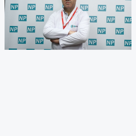
Safra kanalı tıkanıklığı ciddi sonuçlar
doğurabiliyor
Safra taşlarının boyutu kanser riskini
artırabiliyor!
Safra kesesi taşlarının bazı kişilerde hiçbir
belirti vermeden seyredebileceğini belirten
uzmanlar, bazı hastalarda ise şiddetli ağrı,