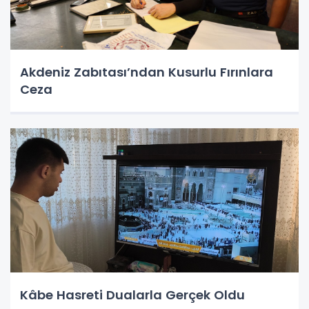
Akdeniz Zabıtası’ndan Kusurlu Fırınlara
Ceza
Kâbe Hasreti Dualarla Gerçek Oldu