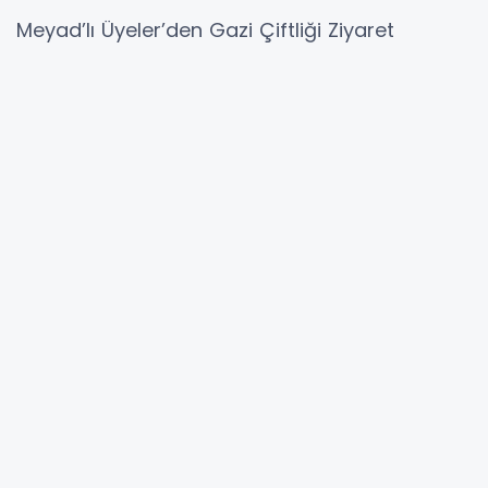
Meyad’lı Üyeler’den Gazi Çiftliği Ziyaret
İstikbal Özel Haber/Fatma Aydın- Mersin
Yazarlar Derneği üyelerinden Atayurt Gazi
Çiftliği’ne ziyaret yapıldı. Dernek Başkanı ve
Üyelerden oluşan bir gurup şair-yazar Gazi
Çiftliği’ne yaptıkları ziyarette 19 Mayıs
Atatürk’ü Anma, Gençlik ve Spor Bayramı
gündemli kahramanlık şiir dinletisini de
gerçekleştirdiler.