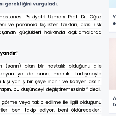
ı gerektiğini vurguladı.
Hastanesi Psikiyatri Uzmanı Prof. Dr. Oğuz
Y
e
eni ve paranoid kişilikten farkları, olası risk
yaşanan güçlükleri hakkında açıklamalarda
eyandır!
an (sanrı) olan bir hastalık olduğunu dile
ezeyan ya da sanrı, mantıklı tartışmayla
 kişi yanlış bir şeye inanır ve katiyen aksini
apın, bu düşünceyi değiştiremezsiniz.” dedi.
A
ık görme veya takip edilme ile ilgili olduğunu
t
rileri beni takip ediyor, beni öldürecekler’,