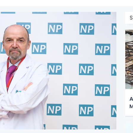
S
A
M