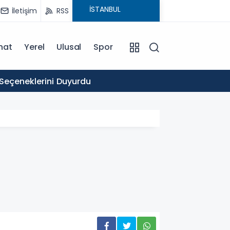
İletişim
RSS
nat
Yerel
Ulusal
Spor
16:03
 Seçeneklerini Duyurdu
Ticare