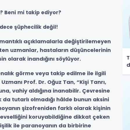
? Beni mi takip ediyor?
ece şüphecilik değil!
 mantıklı açıklamalarla değiştirilemeyen
ten uzmanlar, hastaların düşüncelerinin
T
n olarak inandığını söylüyor.
d
fenalık görme veya takip edilme ile ilgili
Uzmanı Prof. Dr. Oğuz Tan, “
Kişi Tanrı,
a, vahiy aldığına inanabilir. Çevresine
k da tutarlı olmadığı hâlde bunun aksini
oyanın şizofreniden farklı olarak kişinin
evselliğini koruyabildiğine dikkat çeken
işilik ile paranoyanın da birbirine