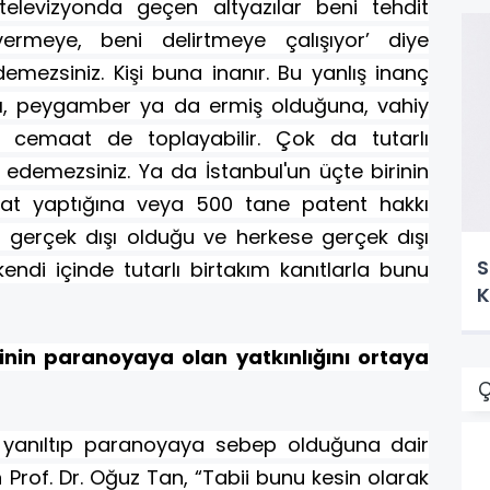
 ‘televizyonda geçen altyazılar beni tehdit
vermeye, beni delirtmeye çalışıyor’ diye
demezsiniz. Kişi buna inanır. Bu yanlış inanç
anrı, peygamber ya da ermiş olduğuna, vahiy
ir cemaat de toplayabilir. Çok da tutarlı
edemezsiniz. Ya da İstanbul'un üçte birinin
icat yaptığına veya 500 tane patent hakkı
gerçek dışı olduğu ve herkese gerçek dışı
S
kendi içinde tutarlı birtakım kanıtlarla bunu
K
inin paranoyaya olan yatkınlığını ortaya
Ç
in yanıltıp paranoyaya sebep olduğuna dair
 Prof. Dr. Oğuz Tan, “Tabii bunu kesin olarak