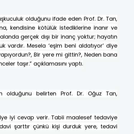
şkuculuk olduğunu ifade eden Prof. Dr. Tan,
una, kendisine kötülük istediklerine inanır ve
 alanda gerçek dışı bir inanç yoktur; hayatın
k vardır. Mesela ‘eşim beni aldatıyor’ diye
pıyordun?, Bir yere mi gittin?, Neden bana
celer taşır.” açıklamasını yaptı.
in olduğunu belirten Prof. Dr. Oğuz Tan,
iye iyi cevap verir. Tabii maalesef tedaviye
avi şarttır çünkü kişi durduk yere, tedavi