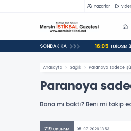
Yazarlar
Vide
16:05
SONDAKİKA
landı
TÜİOSB 3
Anasayfa
Sağlık
Paranoya sadece şüp
Paranoya sadec
Bana mı baktı? Beni mi takip e
719
05-07-2026 18:53
OKUNMA