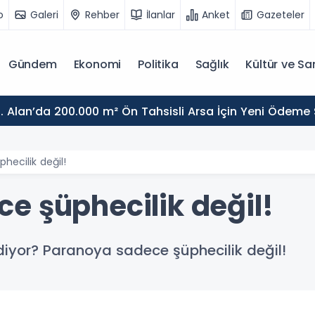
o
Galeri
Rehber
İlanlar
Anket
Gazeteler
Gündem
Ekonomi
Politika
Sağlık
Kültür ve Sa
. Alan’da 200.000 m² Ön Tahsisli Arsa İçin Yeni Ödeme
hecilik değil!
e şüphecilik değil!
diyor? Paranoya sadece şüphecilik değil!