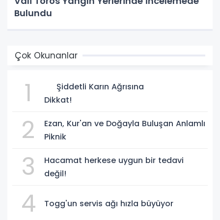
Vali Toros Yangın Yerlerinde İncelemede
Bulundu
Çok Okunanlar
1
Şiddetli Karın Ağrısına
Dikkat!
2
Ezan, Kur'an ve Doğayla Buluşan Anlamlı
Piknik
3
Hacamat herkese uygun bir tedavi
değil!
4
Togg'un servis ağı hızla büyüyor