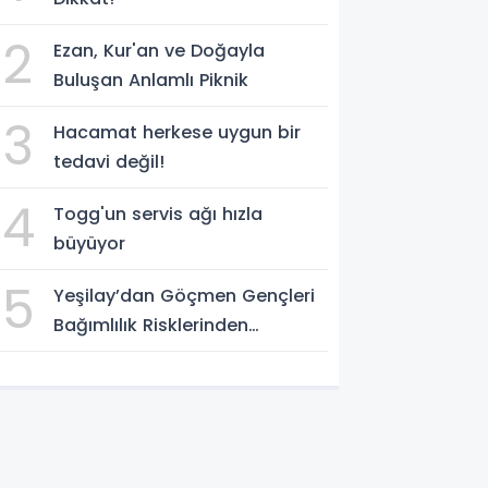
2
Ezan, Kur'an ve Doğayla
Buluşan Anlamlı Piknik
3
Hacamat herkese uygun bir
tedavi değil!
4
Togg'un servis ağı hızla
büyüyor
5
Yeşilay’dan Göçmen Gençleri
Bağımlılık Risklerinden
Koruyacak Uluslararası Model