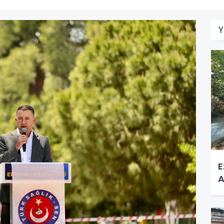
Y
E
A