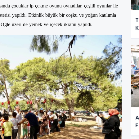
nda çocuklar ip çekme oyunu oynadılar, çeşitli oyunlar ile
österisi yapıldı. Etkinlik büyük bir coşku ve yoğun katılımla
T
r. Öğle üzeri de yemek ve içecek ikramı yapıldı.
K
A
F