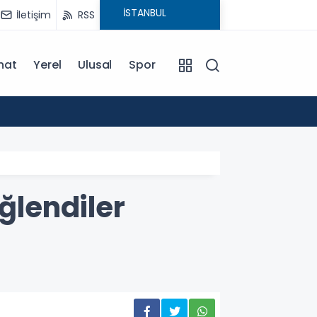
İletişim
RSS
nat
Yerel
Ulusal
Spor
13:43
Hacama
ğlendiler