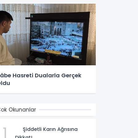
âbe Hasreti Dualarla Gerçek
ldu
ok Okunanlar
1
Şiddetli Karın Ağrısına
Dikkat!