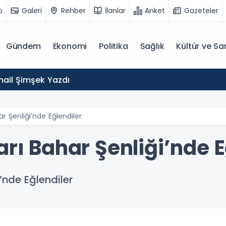
o
Galeri
Rehber
İlanlar
Anket
Gazeteler
Gündem
Ekonomi
Politika
Sağlık
Kültür ve Sa
mail Şimşek Yazdı
ar Şenliği’nde Eğlendiler
arı Bahar Şenliği’nde E
’nde Eğlendiler