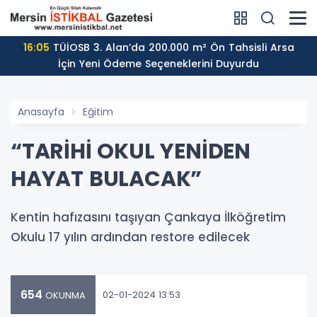
16:05
TÜİOSB 3. Alan’da 200.000 m² Ön Tahsisli Arsa
İçin Yeni Ödeme Seçeneklerini Duyurdu
Anasayfa
Eğitim
“TARİHİ OKUL YENİDEN
HAYAT BULACAK”
Kentin hafızasını taşıyan Çankaya İlköğretim
Okulu 17 yılın ardından restore edilecek
654
02-01-2024 13:53
OKUNMA