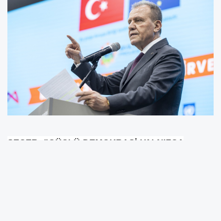
SEÇER: "GÜÇLÜ DEMOKRASİ YALNIZCA
MERKEZDE DEĞİL; ÖNCE YERELDE
KURULUR”
SEÇER: "VATANDAŞIN SESİNİ DUYMAYAN
HİÇBİR YÖNETİM MODELİ SÜRDÜRÜLEBİLİR