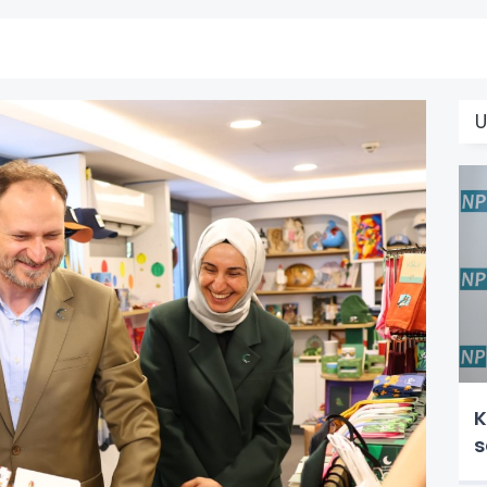
U
K
s