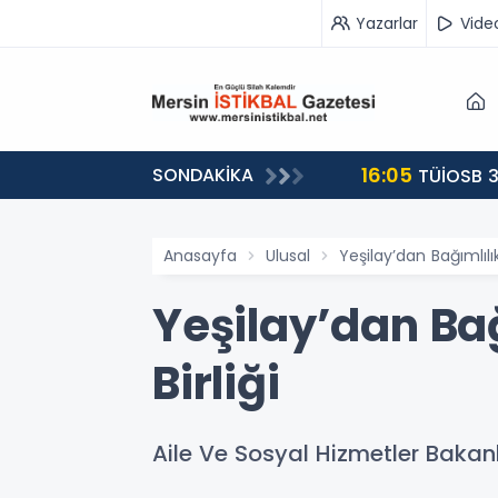
Yazarlar
Vide
16:05
SONDAKİKA
landı
TÜİOSB 3
Anasayfa
Ulusal
Yeşilay’dan Bağımlılı
Yeşilay’dan Ba
Birliği
Aile Ve Sosyal Hizmetler Bakanl