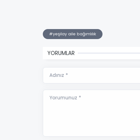
#yeşilay aile bağımlılık
YORUMLAR
Adınız *
Yorumunuz *