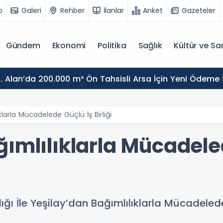
o
Galeri
Rehber
İlanlar
Anket
Gazeteler
Gündem
Ekonomi
Politika
Sağlık
Kültür ve Sa
. Alan’da 200.000 m² Ön Tahsisli Arsa İçin Yeni Ödeme
klarla Mücadelede Güçlü İş Birliği
ğımlılıklarla Mücadele
ığı İle Yeşilay’dan Bağımlılıklarla Mücadelede 