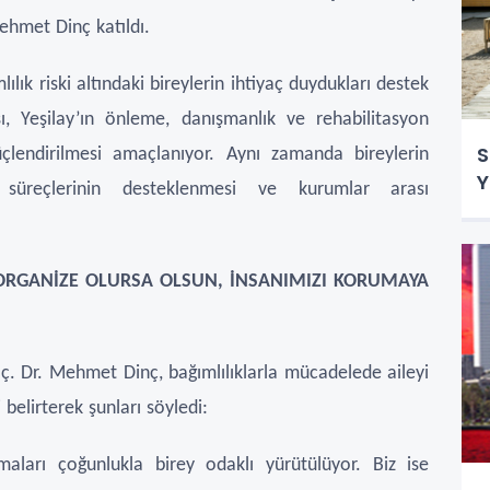
ehmet Dinç katıldı.
lık riski altındaki bireylerin ihtiyaç duydukları destek
ası, Yeşilay’ın önleme, danışmanlık ve rehabilitasyon
S
üçlendirilmesi amaçlanıyor. Aynı zamanda bireylerin
Y
 süreçlerinin desteklenmesi ve kurumlar arası
 ORGANİZE OLURSA OLSUN, İNSANIMIZI KORUMAYA
ç. Dr. Mehmet Dinç, bağımlılıklarla mücadelede aileyi
belirterek şunları söyledi:
maları çoğunlukla birey odaklı yürütülüyor. Biz ise