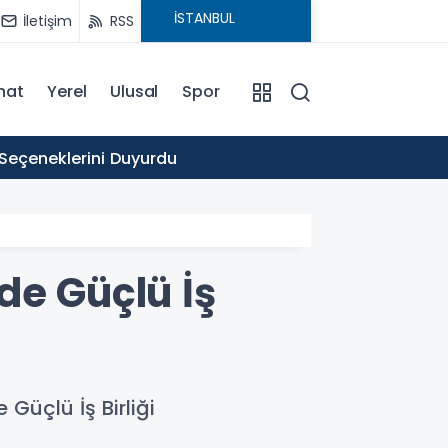
İletişim
RSS
nat
Yerel
Ulusal
Spor
16:03
 Seçeneklerini Duyurdu
Ticare
de Güçlü İş
Güçlü İş Birliği