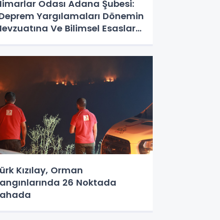
imarlar Odası Adana Şubesi:
Deprem Yargılamaları Dönemin
evzuatına Ve Bilimsel Esaslara
öre Yapılmalıdır”
ürk Kızılay, Orman
angınlarında 26 Noktada
Sahada