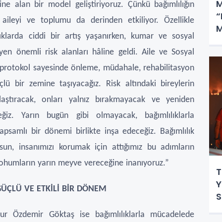
M
ne alan bir model geliştiriyoruz. Çünkü bağımlılığın
“
r, aileyi ve toplumu da derinden etkiliyor. Özellikle
M
ıklarda ciddi bir artış yaşanırken, kumar ve sosyal
G
en önemli risk alanları hâline geldi. Aile ve Sosyal
 protokol sayesinde önleme, müdahale, rehabilitasyon
ü bir zemine taşıyacağız. Risk altındaki bireylerin
laştıracak, onları yalnız bırakmayacak ve yeniden
eğiz. Yarın bugün gibi olmayacak, bağımlılıklarla
samlı bir dönemi birlikte inşa edeceğiz. Bağımlılık
sun, insanımızı korumak için attığımız bu adımların
 tohumların yarın meyve vereceğine inanıyoruz.”
T
Y
ÜÇLÜ VE ETKİLİ BİR DÖNEM
ur Özdemir Göktaş ise bağımlılıklarla mücadelede