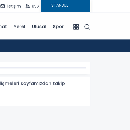
İletişim
RSS
nat
Yerel
Ulusal
Spor
13:43
Hacama
gelişmeleri sayfamızdan takip