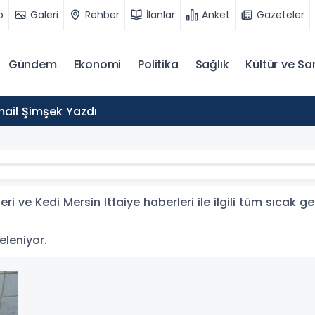
o
Galeri
Rehber
İlanlar
Anket
Gazeteler
Gündem
Ekonomi
Politika
Sağlık
Kültür ve Sa
mail Şimşek Yazdı
ri ve Kedi Mersin Itfaiye haberleri ile ilgili tüm sıcak 
teleniyor.