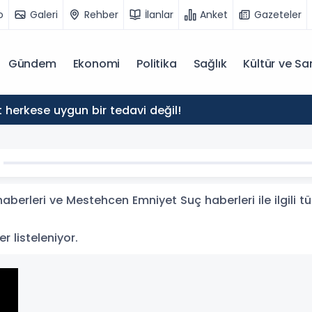
o
Galeri
Rehber
İlanlar
Anket
Gazeteler
Gündem
Ekonomi
Politika
Sağlık
Kültür ve Sa
herkese uygun bir tedavi değil!
erleri ve Mestehcen Emniyet Suç haberleri ile ilgili 
r listeleniyor.