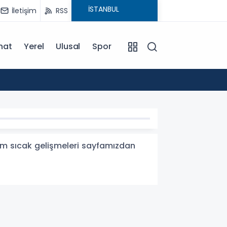
İletişim
RSS
nat
Yerel
Ulusal
Spor
13:40
Akdeni
tüm sıcak gelişmeleri sayfamızdan