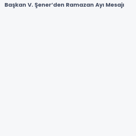
Başkan V. Şener’den Ramazan Ayı Mesajı
Akdeniz Kaymakamı ve Belediye Başkan V.
Zeyit Şener, Ramazan ayı dolayısıyla bir mesaj
yayımlayarak tüm vatandaşların mübarek
ayını tebrik etti. Başkan V. Şener, Ramazan’ın;
birlik, beraberlik, dayanışma ve paylaşma
duygularının en yoğun şekilde yaşandığı kutsal
bir zaman dilimi olduğunu vurguladı.
Mesajında, Ramazan ayının toplumsal
dayanışmayı güçlendiren, kırgınlıkların son