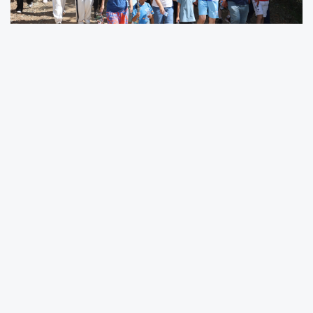
Toroslar Belediyesinden Güzelyayla’da
Doğa Yürüyüşü
Toroslar Belediyesinin Güzelyayla’da (Kızılbağ)
düzenlediği doğa yürüyüşü, yüzlerce
doğaseveri temiz hava ve eşsiz manzaralar
eşliğinde bir araya getirdi. Toroslar Belediye
Başkanı Abdurrahman Yıldız, etkinliklerin her ay