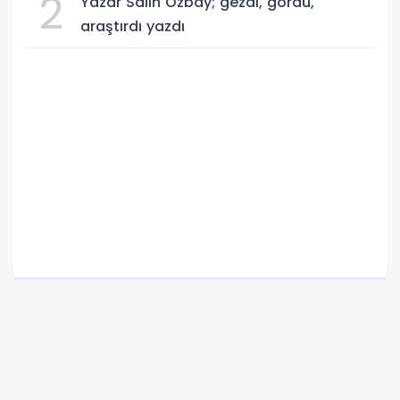
2
Yazar Salih Özbay; gezdi, gördü,
araştırdı yazdı