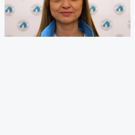
Engelli bireylerin bakımında en kritik hata
“Onların yerine yapmak”!
Amaç bağımsız ve mutlu yaşam!
10–16 Mayıs Engelliler Haftası kapsamında
değerlendirmelerde bulunan Engelli