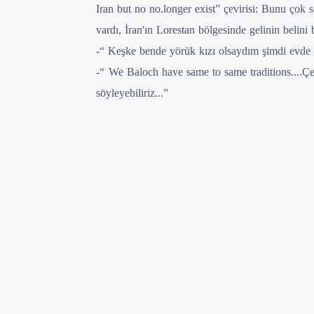
Iran but no no.longer exist” çevirisi: Bunu çok
vardı, İran'ın Lorestan bölgesinde gelinin belini 
-“ Keşke bende yörük kızı olsaydım şimdi evde
-“
We Baloch have same to same traditions....Çev
söyleyebiliriz...”