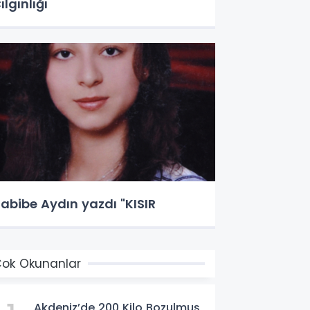
ılgınlığı
Habibe Aydın yazdı "KISIR
ok Okunanlar
Akdeniz’de 200 Kilo Bozulmuş