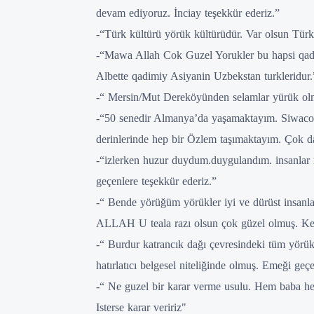
devam ediyoruz. İnciay teşekkür ederiz.”
-“Türk kültürü yörük kültürüdür. Var olsun Türk
-“Mawa Allah Cok Guzel Yorukler bu hapsi qa
Albette qadimiy Asiyanin Uzbekstan turkleridur.
-“ Mersin/Mut Dereköyünden selamlar yürük olm
-“50 senedir Almanya’da yaşamaktayım. Siwa
derinlerinde hep bir Özlem taşımaktayım. Çok d
-“izlerken huzur duydum.duygulandım. insanlar
geçenlere teşekkür ederiz.”
-“ Bende yörüğüm yörükler iyi ve dürüst insanla
ALLAH U teala razı olsun çok güzel olmuş. Ke
-“ Burdur katrancık dağı çevresindeki tüm yörük
hatırlatıcı belgesel niteliğinde olmuş. Emeği geç
-“ Ne guzel bir karar verme usulu. Hem baba he
Isterse karar veririz"