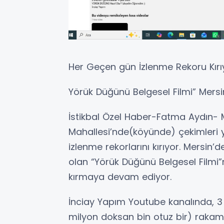
Her Geçen gün İzlenme Rekoru Kırı
Yörük Düğünü Belgesel Filmi” Mersin
İstikbal Özel Haber-Fatma Aydın- M
Mahallesi’nde(köyünde) çekimleri y
izlenme rekorlarını kırıyor. Mersin’d
olan “Yörük Düğünü Belgesel Filmi”n
kırmaya devam ediyor.
İnciay Yapım Youtube kanalında, 3 Ha
milyon doksan bin otuz bir) rakamı