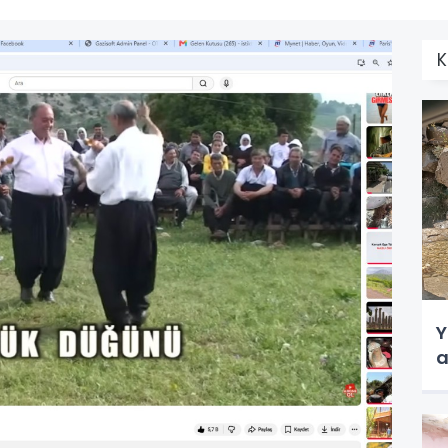
K
Y
a