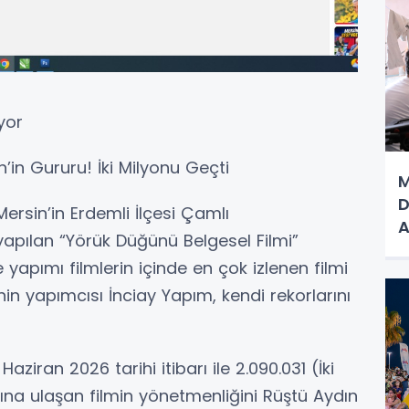
yor
’in Gururu! İki Milyonu Geçti
M
D
ersin’in Erdemli İlçesi Çamlı
A
apılan “Yörük Düğünü Belgesel Filmi”
e yapımı filmlerin içinde en çok izlenen filmi
in yapımcısı İnciay Yapım, kendi rekorlarını
ziran 2026 tarihi itibarı ile 2.090.031 (İki
na ulaşan filmin yönetmenliğini Rüştü Aydın