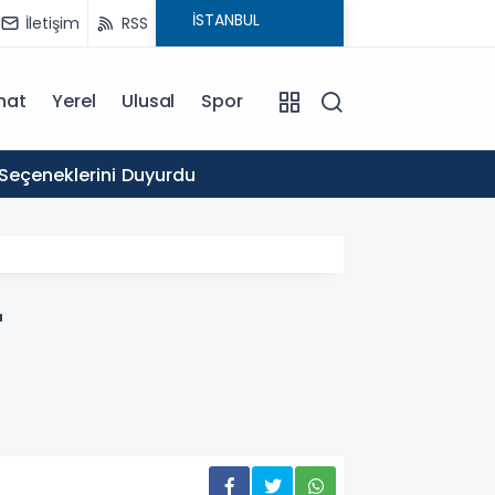
İletişim
RSS
nat
Yerel
Ulusal
Spor
16:03
 Seçeneklerini Duyurdu
Ticare
r