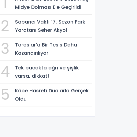
1
Midye Dolması Ele Geçirildi
2
Sabancı Vakfı 17. Sezon Fark
Yaratanı Seher Akyol
3
Toroslar’a Bir Tesis Daha
Kazandırılıyor
4
Tek bacakta ağrı ve şişlik
varsa, dikkat!
5
Kâbe Hasreti Dualarla Gerçek
Oldu