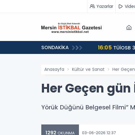
Yazarlar
Vide
16:05
SONDAKİKA
landı
TÜİOSB 3
Anasayfa
Kültür ve Sanat
Her Geçen 
Her Geçen gün 
Yörük Düğünü Belgesel Filmi” Me
1292
03-06-2026 12:37
OKUNMA