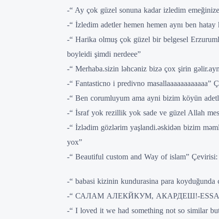
-“ Ay çok güzel sonuna kadar izledim emeğinize
-“ İzledim adetler hemen hemen aynı ben hatay 
-“ Harika olmuş çok güzel bir belgesel Erzuru
boyleidi şimdi nerdeee
”
-“
Merhaba.sizin ləhcəniz bizə çox şirin gəlir.ay
-“ Fantasticno i predivno masallaaaaaaaaaaaa” 
-“ Ben corumluyum ama ayni bizim köyün adetleri 
-“ İsraf yok rezillik yok sade ve güzel Allah mes
-“ İzlədim gözlərim yaşlandi.əskidən bizim məmlə
yox”
-“
Beautiful custom and Way of islam” Çevirisi:
-“ babasi kizinin kundurasina para koyduğunda 
-“ САЛАМ АЛЕКЙКУМ, АКАРДЕШ!-ESS
-“ I loved it we had something not so similar bu