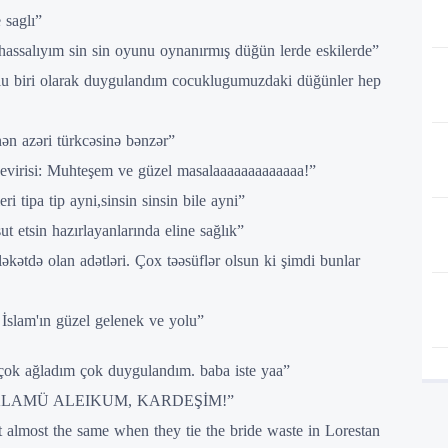
 saglı”
hassalıyım sin sin oyunu oynanırmış düğün lerde eskilerde”
mlu biri olarak duygulandım cocuklugumuzdaki düğünler hep
nən azəri türkcəsinə bənzər”
Çevirisi: Muhteşem ve güzel masalaaaaaaaaaaaaa!”
tipa tip ayni,sinsin sinsin bile ayni”
ut etsin hazırlayanlarında eline sağlık”
kətdə olan adətləri. Çox təəsüflər olsun ki şimdi bunlar
 İslam'ın güzel gelenek ve yolu”
çok ağladım çok duygulandım. baba iste yaa”
ALAMÜ ALEIKUM, KARDEŞİM!”
t almost the same when they tie the bride waste in Lorestan