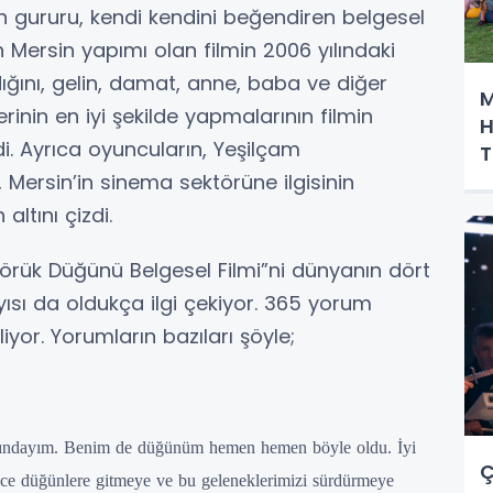
in gururu, kendi kendini beğendiren belgesel
ersin yapımı olan filmin 2006 yılındaki
dığını, gelin, damat, anne, baba ve diğer
M
rinin en iyi şekilde yapmalarının filmin
H
i. Ayrıca oyuncuların, Yeşilçam
T
 Mersin’in sinema sektörüne ilgisinin
altını çizdi.
örük Düğünü Belgesel Filmi”ni dünyanın dört
yısı da oldukça ilgi çekiyor. 365 yorum
iyor. Yorumların bazıları şöyle;
şındayım. Benim de düğünüm hemen hemen böyle oldu. İyi
Ç
ce düğünlere gitmeye ve bu geleneklerimizi sürdürmeye