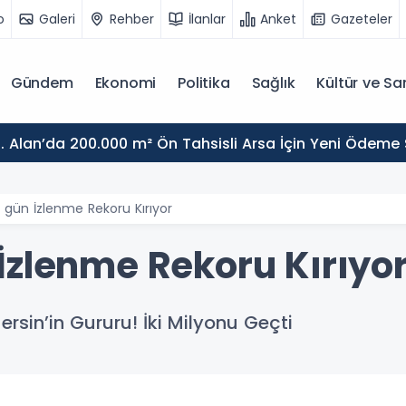
o
Galeri
Rehber
İlanlar
Anket
Gazeteler
Gündem
Ekonomi
Politika
Sağlık
Kültür ve Sa
. Alan’da 200.000 m² Ön Tahsisli Arsa İçin Yeni Ödeme
gün İzlenme Rekoru Kırıyor
İzlenme Rekoru Kırıyo
rsin’in Gururu! İki Milyonu Geçti