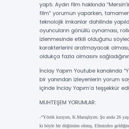
yaptı. Aydın film hakkında “Mersin’
film” yorumun yaparken, tamamen M
teknolojik imkanlar dahilinde yapıl
oyuncuların gönüllü oynaması, rolle
izlenmesinde etkili olduğunu söyled
karakterlerini aratmayacak olması,
oldukça fazla olmasını sağladığının 
İnciay Yapım Youtube kanalında “Y
bir yanından izleyenlerin yorum sa
içinde İnciay Yapım’a teşşekkür edil
MUHTEŞEM YORUMLAR:
-“Yörük kızıyım, K.Maraşlıyım. Şu anda 26 ya
ki böyle bir düğünüm olmuş. Elimizden geldiğin