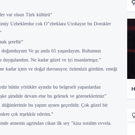
Ç
ler var olsun Türk kültürü”
dimiy Uzbeklerdur cok O"zbeklara Uxshayur bu Dorukler
”
ak şereftir”
co doğumluyum Ve şu anda 65 yaşındayım. Ruhumun
a duygulandım. Ne kadar güzel ve iyi insanlarmşız.”
 ne kadar içten ve doğal davranıyor. özümüzü gördüm. emeği
rdır bütün yörükler aynıdır bu belgeseli yapanlardan
şke şimdide devam etse bu gelenek ve göreneklerimiz”
 düğünlerinde bu yapım aynen geçerlidir. Çok güzel bir
Ç
enlere çok teşekkür ederim.”
mde annenin agzindan cikan ilk sey "kiza soralim evvela.