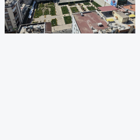
BÜYÜKŞEHİR ZAFER ÇARŞISI’NIN TARİHİ MİRASINI
KORUYARAK NİTELİKLİ BİR YAŞAM ALANI HALİNE
GETİRİYOR
Mersin Büyükşehir Belediyesi, Zafer Çarşısı olarak bilinen
bölgede ruhsatsız yapıların yıkılmasının ardından tarihi
mirası koruyarak, alanı yeniden düzenlemeyi hedefliyor.
Çalışmalar kapsamında 2 tarihi kilise kapısı koruma
altına alınırken, ilerleyen süreçte müze uzmanlarının