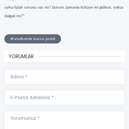
uyku/iştah sorunu var mı? Durum zamanla kötüye mi gidiyor, yoksa
dalgalı mı?”
#unutkanlık burcu polat
YORUMLAR
Adınız *
E-Posta Adresiniz *
Yorumunuz *