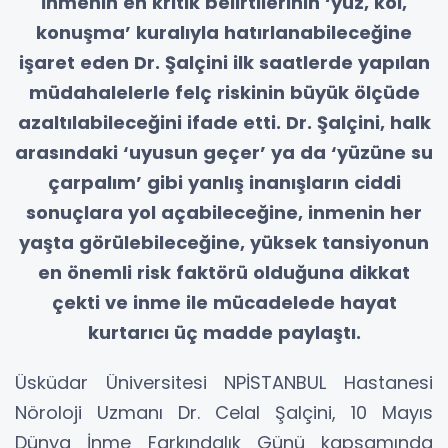
İnmenin en kritik belirtilerinin ‘yüz, kol,
konuşma’ kuralıyla hatırlanabileceğine
işaret eden Dr. Şalçini ilk saatlerde yapılan
müdahalelerle felç riskinin büyük ölçüde
azaltılabileceğini ifade etti. Dr. Şalçini, halk
arasındaki ‘uyusun geçer’ ya da ‘yüzüne su
çarpalım’ gibi yanlış inanışların ciddi
sonuçlara yol açabileceğine, inmenin her
yaşta görülebileceğine, yüksek tansiyonun
en önemli risk faktörü olduğuna dikkat
çekti ve inme ile mücadelede hayat
kurtarıcı üç madde paylaştı.
Üsküdar Üniversitesi NPİSTANBUL Hastanesi
Nöroloji Uzmanı Dr. Celal Şalçini, 10 Mayıs
Dünya İnme Farkındalık Günü kapsamında