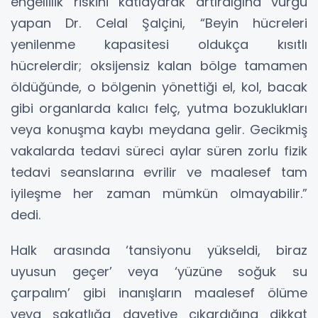
engellilik riskini katlayarak artırdığına vurgu
yapan Dr. Celal Şalçini, “Beyin hücreleri
yenilenme kapasitesi oldukça kısıtlı
hücrelerdir; oksijensiz kalan bölge tamamen
öldüğünde, o bölgenin yönettiği el, kol, bacak
gibi organlarda kalıcı felç, yutma bozuklukları
veya konuşma kaybı meydana gelir. Gecikmiş
vakalarda tedavi süreci aylar süren zorlu fizik
tedavi seanslarına evrilir ve maalesef tam
iyileşme her zaman mümkün olmayabilir.”
dedi.
Halk arasında ‘tansiyonu yükseldi, biraz
uyusun geçer’ veya ‘yüzüne soğuk su
çarpalım’ gibi inanışların maalesef ölüme
veya sakatlığa davetiye çıkardığına dikkat