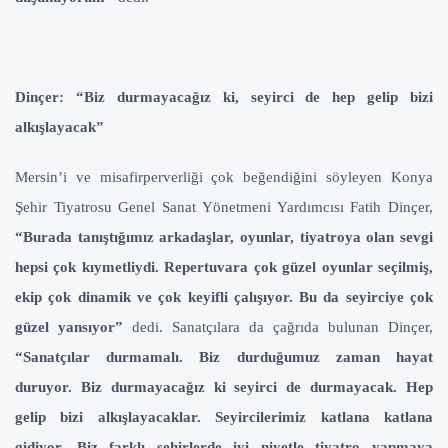
Dinçer: “Biz durmayacağız ki, seyirci de hep gelip bizi
alkışlayacak”
Mersin’i ve misafirperverliği çok beğendiğini söyleyen Konya
Şehir Tiyatrosu Genel Sanat Yönetmeni Yardımcısı Fatih Dinçer,
“Burada tanıştığımız arkadaşlar, oyunlar, tiyatroya olan sevgi
hepsi çok kıymetliydi. Repertuvara çok güzel oyunlar seçilmiş,
ekip çok dinamik ve çok keyifli çalışıyor. Bu da seyirciye çok
güzel yansıyor”
dedi. Sanatçılara da çağrıda bulunan Dinçer,
“Sanatçılar durmamalı. Biz durduğumuz zaman hayat
duruyor. Biz durmayacağız ki seyirci de durmayacak. Hep
gelip bizi alkışlayacaklar. Seyircilerimiz katlana katlana
gidiyor. Biz farklı şehirlerde iyi niyetle tiyatro yapmaya