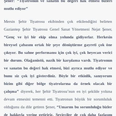
Şener: “Tiyatronun ve sanatın bu değeri hak etmesi bizleri
mutlu ediyor”
Mersin Şehir Tiyatrosu ekibinden çok etkilendiğini belirten
Gaziantep Şehir Tiyatrosu Genel Sanat Yönetmeni Nejat Şener,
“Genç ve iyi bir ekip olma yolunda gidiyorlar. Herkesin
bireysel çabasını ortak bir şeye dönüştürme gayreti çok öne
çıkıyor. Bu sahne performansı için çok iyi, çok heyecan verici
bir durum. Olağanüstü, nazik bir karşılama vardı. Tiyatronun
ve sanatın bu değeri hak etmesi, bizi ayrıca mutlu ediyor ve
bunu siz çok iyi gösterdiniz. Böyle bir etkinlik, sanıyorum
bizim gibi diğer bölge tiyatrolarına da örnek olacak bir
çalışma”
diyerek, her Şehir Tiyatrosu’nun en iyi şekilde yoluna
devam etmesini temenni etti. Tiyatronun büyük bir sorumluluk
olduğunu da dile getiren Şener,
“Umarım bu sorumluluğu bizler
de hakkıyla yerine getiririz. Seyirciler de çok daha fazlasını