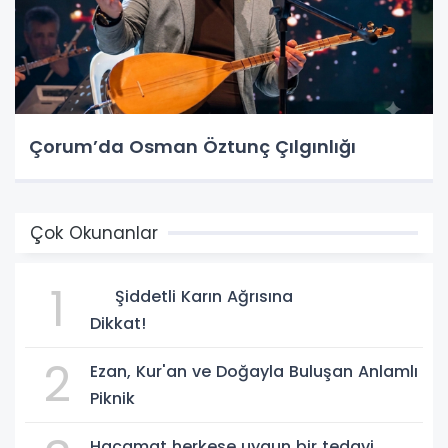
Çorum’da Osman Öztunç Çılgınlığı
Çok Okunanlar
1
Şiddetli Karın Ağrısına
Dikkat!
2
Ezan, Kur'an ve Doğayla Buluşan Anlamlı
Piknik
Hacamat herkese uygun bir tedavi