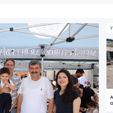
Y
A
G