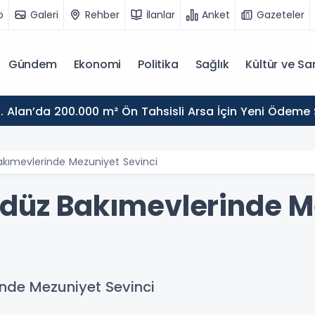
o
Galeri
Rehber
İlanlar
Anket
Gazeteler
Gündem
Ekonomi
Politika
Sağlık
Kültür ve Sa
. Alan’da 200.000 m² Ön Tahsisli Arsa İçin Yeni Ödeme
akımevlerinde Mezuniyet Sevinci
ndüz Bakımevlerinde M
inde Mezuniyet Sevinci