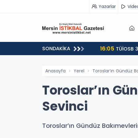
Yazarlar
Vide
16:05
SONDAKİKA
landı
TÜİOSB 3
Anasayfa
Yerel
Toroslar’ın Gündüz B
Toroslar’ın Gü
Sevinci
Toroslar’ın Gündüz Bakımevler