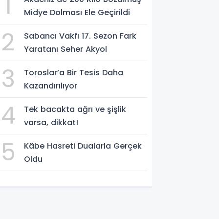
1
Midye Dolması Ele Geçirildi
2
Sabancı Vakfı 17. Sezon Fark
Yaratanı Seher Akyol
3
Toroslar’a Bir Tesis Daha
Kazandırılıyor
4
Tek bacakta ağrı ve şişlik
varsa, dikkat!
5
Kâbe Hasreti Dualarla Gerçek
Oldu