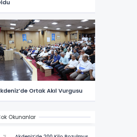
ldu
kdeniz’de Ortak Akıl Vurgusu
ok Okunanlar
Akdeniz’de 200 Kilo Bozulmuş