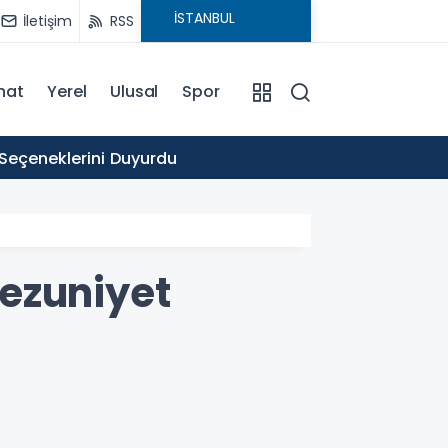
İletişim
RSS
nat
Yerel
Ulusal
Spor
16:03
 Seçeneklerini Duyurdu
Ticare
ezuniyet