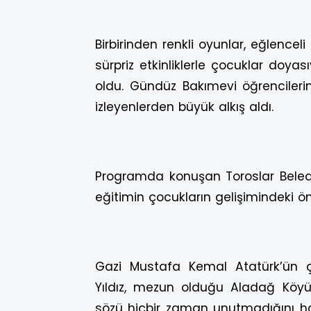
Birbirinden renkli oyunlar, eğlenceli 
sürpriz etkinliklerle çocuklar doya
oldu. Gündüz Bakımevi öğrencilerin
izleyenlerden büyük alkış aldı.
Programda konuşan Toroslar Beledi
eğitimin çocukların gelişimindeki ön
Gazi Mustafa Kemal Atatürk’ün ç
Yıldız, mezun olduğu Aladağ Köyü 
sözü hiçbir zaman unutmadığını hat