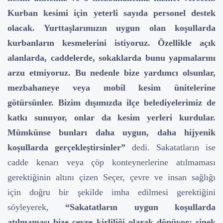
Kurban kesimi için yeterli sayıda personel destek
olacak. Yurttaşlarımızın uygun olan koşullarda
kurbanların kesmelerini istiyoruz. Özellikle açık
alanlarda, caddelerde, sokaklarda bunu yapmalarını
arzu etmiyoruz. Bu nedenle bize yardımcı olsunlar,
mezbahaneye veya mobil kesim ünitelerine
götürsünler. Bizim dışımızda ilçe belediyelerimiz de
katkı sunuyor, onlar da kesim yerleri kurdular.
Mümkünse bunları daha uygun, daha hijyenik
koşullarda gerçekleştirsinler”
dedi. Sakatatların ise
cadde kenarı veya çöp konteynerlerine atılmaması
gerektiğinin altını çizen Seçer, çevre ve insan sağlığı
için doğru bir şekilde imha edilmesi gerektiğini
söyleyerek,
“Sakatatların uygun koşullarda
atılmaması bize çevre kirliliği olarak dönüyor; sinek