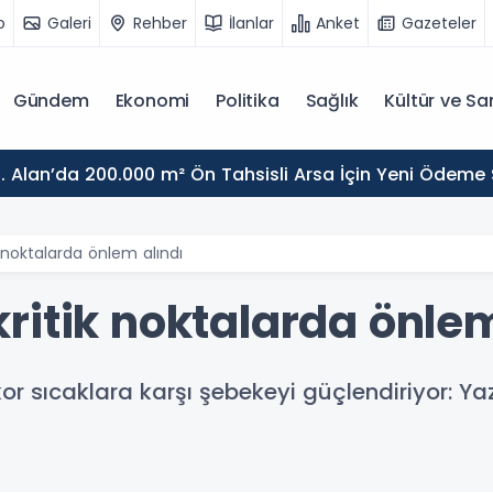
o
Galeri
Rehber
İlanlar
Anket
Gazeteler
Gündem
Ekonomi
Politika
Sağlık
Kültür ve Sa
. Alan’da 200.000 m² Ön Tahsisli Arsa İçin Yeni Ödeme
 noktalarda önlem alındı
ritik noktalarda önlem
or sıcaklara karşı şebekeyi güçlendiriyor: Y