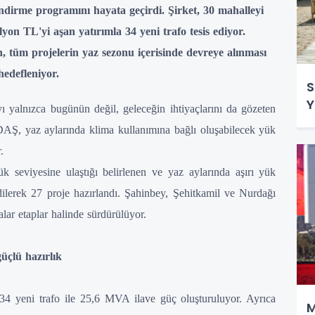
ndirme programını hayata geçirdi. Şirket, 30 mahalleyi
n TL'yi aşan yatırımla 34 yeni trafo tesis ediyor.
tüm projelerin yaz sezonu içerisinde devreye alınması
hedefleniyor.
S
Y
yı yalnızca bugünün değil, geleceğin ihtiyaçlarını da gözeten
DAŞ, yaz aylarında klima kullanımına bağlı oluşabilecek yük
.
 seviyesine ulaştığı belirlenen ve yaz aylarında aşırı yük
edilerek 27 proje hazırlandı. Şahinbey, Şehitkamil ve Nurdağı
lar etaplar halinde sürdürülüyor.
üçlü hazırlık
4 yeni trafo ile 25,6 MVA ilave güç oluşturuluyor. Ayrıca
M