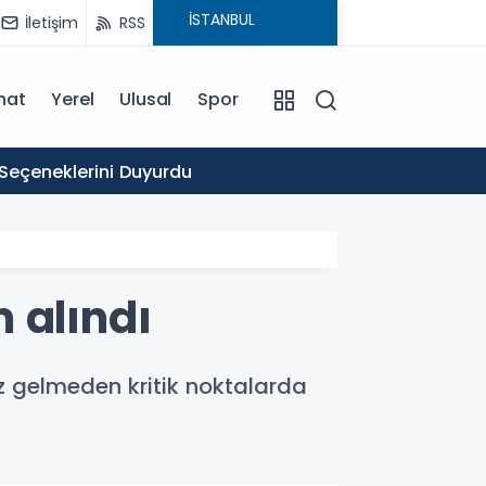
İletişim
RSS
nat
Yerel
Ulusal
Spor
16:03
 Seçeneklerini Duyurdu
Ticare
 alındı
az gelmeden kritik noktalarda