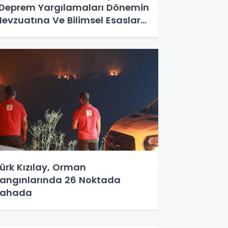
Deprem Yargılamaları Dönemin
evzuatına Ve Bilimsel Esaslara
öre Yapılmalıdır”
ürk Kızılay, Orman
angınlarında 26 Noktada
Sahada