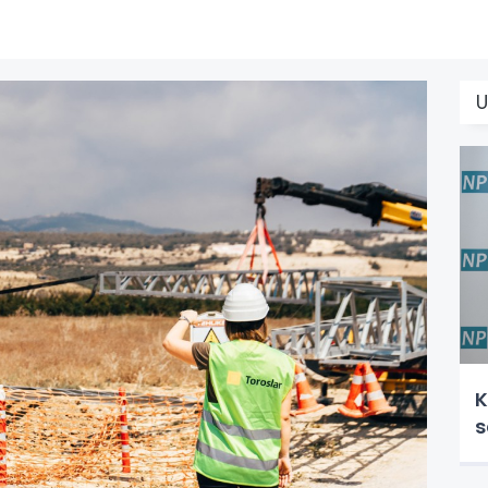
U
K
s