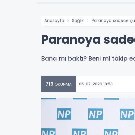
Anasayfa
Sağlık
Paranoya sadece şüp
Paranoya sadec
Bana mı baktı? Beni mi takip e
719
05-07-2026 18:53
OKUNMA