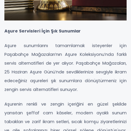
Aşure Servisleri İçin Şık Sunumlar
Aşure sunumlarını tamamlamak isteyenler için
Paşabahçe Mağazaları’nın Aşure Koleksiyonu’nda farklı
servis alternatifleri de yer alıyor. Paşabahçe Mağazaları,
25 Haziran Aşure Günü’nde sevdiklerinize sevgiyle ikram
edeceğiniz aşureleri şık sunumlara dönüştürmeniz için
zengin servis alternatifleri sunuyor.
Aşurenin renkli ve zengin içeriğini en güzel şekilde
yansıtan şeffaf cam kâseler, modern ayaklı sunum
tabakları ve zarif ikram setleri, sıcak komşu ziyaretlerinizi
ve aile sofralarınızı birer görsel şölene dönüştürüyor.