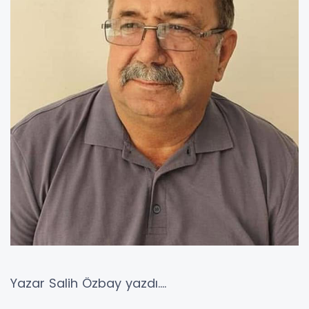
Yazar Salih Özbay yazdı….