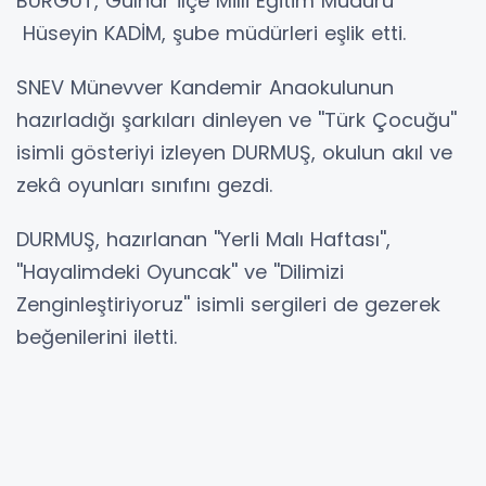
BURGUT, Gülnar İlçe Milli Eğitim Müdürü
Hüseyin KADİM, şube müdürleri eşlik etti.
SNEV Münevver Kandemir Anaokulunun
hazırladığı şarkıları dinleyen ve ''Türk Çocuğu''
isimli gösteriyi izleyen DURMUŞ, okulun akıl ve
zekâ oyunları sınıfını gezdi.
DURMUŞ, hazırlanan ''Yerli Malı Haftası'',
''Hayalimdeki Oyuncak'' ve ''Dilimizi
Zenginleştiriyoruz'' isimli sergileri de gezerek
beğenilerini iletti.