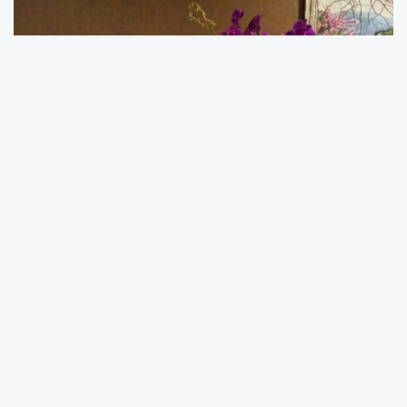
SÜT-D’nin SU PERİLERİ GÖREVDE
SÜT-D
HERKESİN DAHA GÜVENLİ SUYA