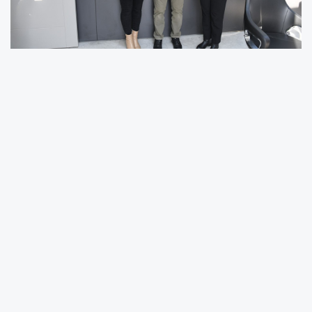
Bölge Müdürü Ataş’tan Avukatlara Teşekkür
ve Ziyareti
Mersin Orman Bölge Müdürü Rifat Ataş, 5 Nisan
Avukatlar Günü dolayısıyla Bölge Müdürlüğü bünyesinde
görev yapan avukatları ziyaret etti.
Bölge Müdürü Ataş, “Hukuk sistemimizin vazgeçilmez
unsurları olan, savunma ve temsil görevini büyük bir
özveriyle yerine getiren avukatlarımızın bu onurlu
mesleklerinde başarılar diliyor, 5 Nisan Avukatlar Günü’nü